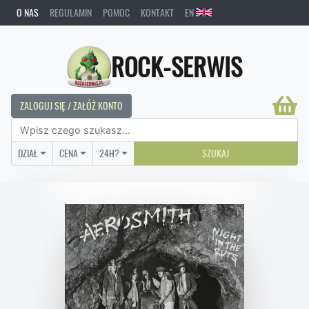
O NAS
REGULAMIN
POMOC
KONTAKT
EN
ROCK-SERWIS
ZALOGUJ SIĘ / ZAŁÓŻ KONTO
DZIAŁ
CENA
24H?
SZUKAJ