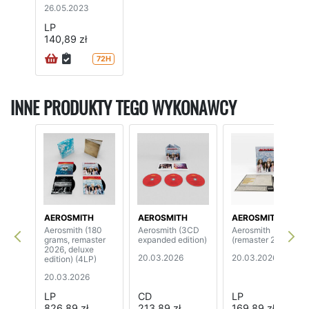
26.05.2023
LP
140,89 zł
72H
INNE PRODUKTY TEGO WYKONAWCY
AEROSMITH
AEROSMITH
AEROSMITH
Aerosmith (180
Aerosmith (3CD
Aerosmith
grams, remaster
expanded edition)
(remaster 2026)
2026, deluxe
20.03.2026
20.03.2026
edition) (4LP)
20.03.2026
LP
CD
LP
826,89 zł
213,89 zł
169,89 zł