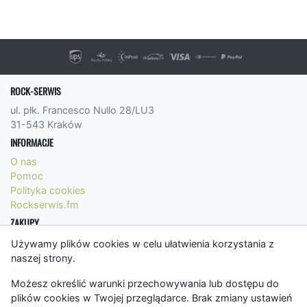
ROCK-SERWIS
ul. płk. Francesco Nullo 28/LU3
31-543 Kraków
INFORMACJE
O nas
Pomoc
Polityka cookies
Rockserwis.fm
ZAKUPY
Formy płatności
Używamy plików cookies w celu ułatwienia korzystania z
Koszty wysyłki
naszej strony.
Panel Klienta
Możesz określić warunki przechowywania lub dostępu do
Regulamin
plików cookies w Twojej przeglądarce. Brak zmiany ustawień
KONTAKT