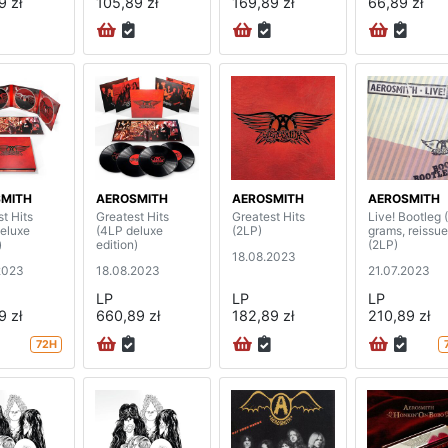
9 zł
105,89 zł
169,89 zł
66,89 zł
MITH
AEROSMITH
AEROSMITH
AEROSMITH
t Hits
Greatest Hits
Greatest Hits
Live! Bootleg 
eluxe
(4LP deluxe
(2LP)
grams, reissue
)
edition)
(2LP)
18.08.2023
2023
18.08.2023
21.07.2023
LP
LP
LP
9 zł
660,89 zł
182,89 zł
210,89 zł
72H