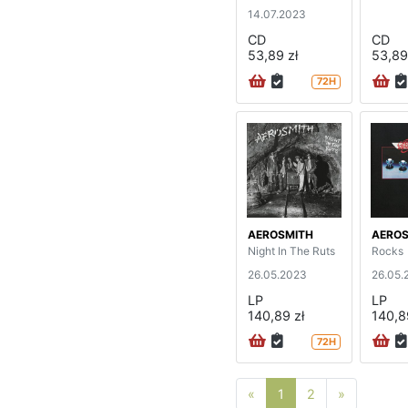
14.07.2023
CD
CD
53,89 zł
53,89
72H
AEROSMITH
AEROS
Night In The Ruts
Rocks
26.05.2023
26.05.
LP
LP
140,89 zł
140,8
72H
Poprzednia strona
Następna 
«
1
2
»