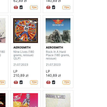
62,89 zł
140,89 zł
72H
72H
AEROSMITH
AEROSMITH
(180
Nine Lives (180
Rock In A Hard
)
grams, reissue)
Place (180 grams,
(2LP)
reissue)
21.07.2023
21.07.2023
LP
LP
210,89 zł
140,89 zł
72H
72H
72H