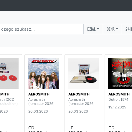
DZIAŁ
CENA
24H
MITH
AEROSMITH
AEROSMITH
AEROSMITH
ith (3CD
Aerosmith
Aerosmith
Detroit 1974
ed edition)
(remaster 2026)
(remaster 2026)
19.12.2025
2026
20.03.2026
20.03.2026
CD
LP
CD