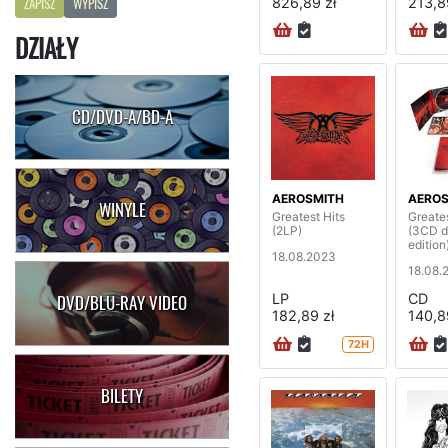
826,89 zł
213,8
ZAPISZ
WYPISZ
DZIAŁY
CD/DVD-A/BD-A
AEROSMITH
AEROS
WINYLE
Greatest Hits
Greates
(2LP)
(3CD d
edition
18.08.2023
18.08.
LP
CD
DVD/BLU-RAY VIDEO
182,89 zł
140,8
72H
BILETY