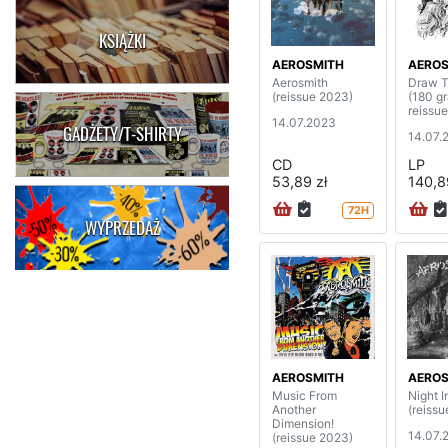
KSIĄŻKI
AEROSMITH
AEROS
Aerosmith
Draw T
(reissue 2023)
(180 g
reissue
14.07.2023
GADŻETY/T-SHIRTY
14.07.
CD
LP
53,89 zł
140,8
72H
WYPRZEDAŻ
AEROSMITH
AEROS
Music From
Night I
Another
(reiss
Dimension!
14.07.
(reissue 2023)