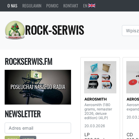
O NAS
REGULAMIN
POMOC
KONTAKT
EN
ROCK-SERWIS
ROCKSERWIS.FM
POSŁUCHAJ NASZEGO RADIA
AEROSMITH
AEROS
Aerosmith (180
Aerosm
grams, remaster
expand
NEWSLETTER
2026, deluxe
20.03.
edition) (4LP)
20.03.2026
LP
CD