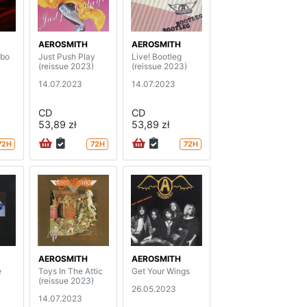
AEROSMITH
AEROSMITH
obo
Just Push Play
Live! Bootleg
)
(reissue 2023)
(reissue 2023)
14.07.2023
14.07.2023
CD
CD
53,89 zł
53,89 zł
72H
72H
72H
AEROSMITH
AEROSMITH
e
Toys In The Attic
Get Your Wings
(reissue 2023)
26.05.2023
14.07.2023