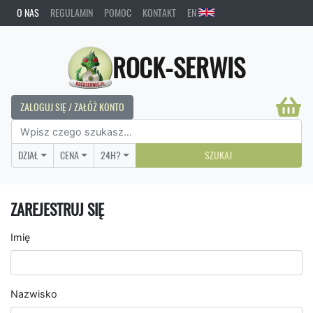
O NAS
REGULAMIN
POMOC
KONTAKT
EN
ROCK-SERWIS
ZALOGUJ SIĘ / ZAŁÓŻ KONTO
DZIAŁ
CENA
24H?
SZUKAJ
ZAREJESTRUJ SIĘ
Imię
Nazwisko