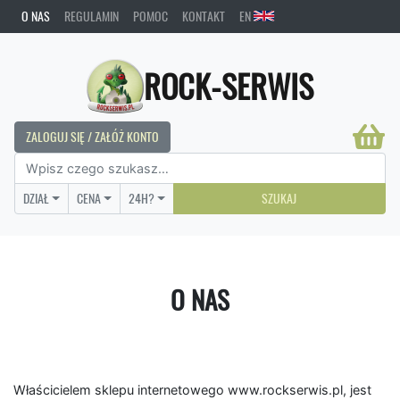
O NAS
REGULAMIN
POMOC
KONTAKT
EN
ROCK-SERWIS
ZALOGUJ SIĘ / ZAŁÓŻ KONTO
DZIAŁ
CENA
24H?
SZUKAJ
O NAS
Właścicielem sklepu internetowego www.rockserwis.pl, jest