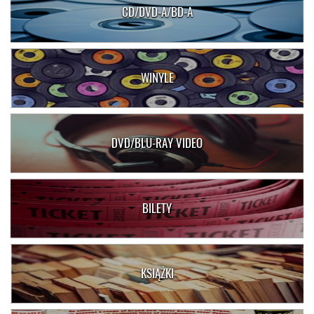
CD/DVD-A/BD-A
WINYLE
DVD/BLU-RAY VIDEO
BILETY
KSIĄŻKI