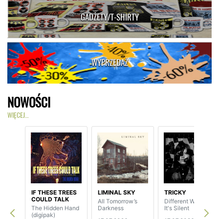
GADŻETY/T-SHIRTY
WYPRZEDAŻ
NOWOŚCI
WIĘCEJ…
IF THESE TREES
LIMINAL SKY
TRICKY
COULD TALK
All Tomorrow’s
Different When
The Hidden Hand
Darkness
It's Silent
(digipak)