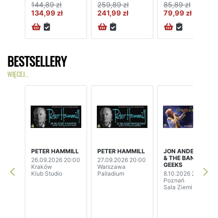
144,89 zł
259,89 zł
85,89 zł
134,99 zł
241,99 zł
79,99 zł
BESTSELLERY
WIĘCEJ…
PETER HAMMILL
PETER HAMMILL
JON ANDERSON
& THE BAND
26.09.2026 20:00
27.09.2026 20:00
GEEKS
Kraków
Warszawa
Klub Studio
Palladium
8.10.2026 20:00
Poznań
Sala Ziemi