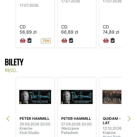
17.07.2026
17.07.2026
17.07.2026
CD
CD
CD
56,89 zł
66,89 zł
74,89 zł
72H
BILETY
WIĘCEJ…
PETER HAMMILL
PETER HAMMILL
QUIDAM - 35
LAT
26.09.2026 20:00
27.09.2026 20:00
Kraków
Warszawa
12.10.2026 20:00
Klub Studio
Palladium
Kraków
Hype Park