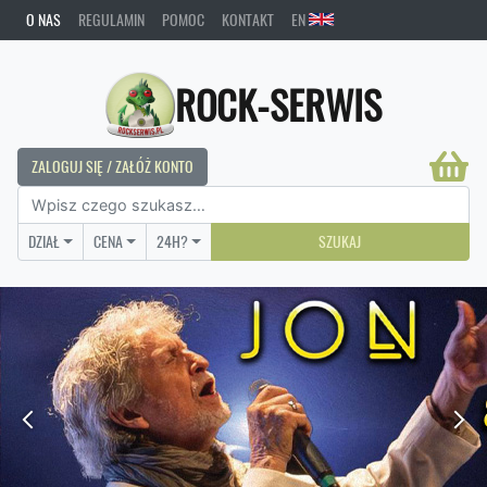
O NAS
REGULAMIN
POMOC
KONTAKT
EN
ROCK-SERWIS
ZALOGUJ SIĘ / ZAŁÓŻ KONTO
DZIAŁ
CENA
24H?
SZUKAJ