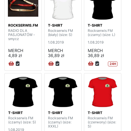
ROCKSERWIS.FM
T-SHIRT
T-SHIRT
RADIO DLA
Rockserwis FM
Rockserwis FM
PASJONATÓW -
(biały) (size: S)
(czarny) (size: L)
smycz
1.08.2019
1.08.2019
MERCH
MERCH
MERCH
4,89 zł
36,89 zł
36,89 zł
24H
T-SHIRT
T-SHIRT
T-SHIRT
Rockserwis FM
Rockserwis FM
Rockserwis FM
(czarny) (size: S)
(czarny) (size:
(czerwony) (size:
XXXL)
S)
1.08.2019