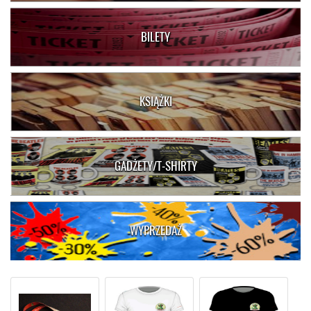
BILETY
KSIĄŻKI
GADŻETY/T-SHIRTY
WYPRZEDAŻ