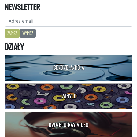
NEWSLETTER
ZAPISZ
WYPISZ
DZIAŁY
CD/DVD-A/BD-A
WINYLE
DVD/BLU-RAY VIDEO