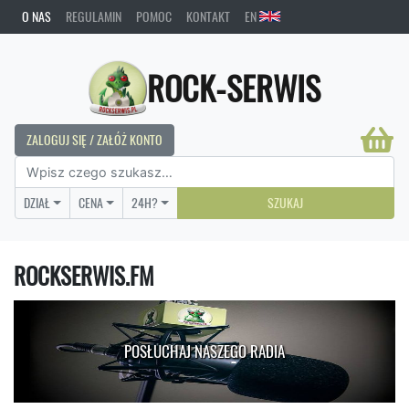
O NAS
REGULAMIN
POMOC
KONTAKT
EN
ROCK-SERWIS
ZALOGUJ SIĘ / ZAŁÓŻ KONTO
DZIAŁ
CENA
24H?
SZUKAJ
ROCKSERWIS.FM
POSŁUCHAJ NASZEGO RADIA