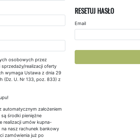
RESETUJ HASŁO
Email
nych osobowych przez
przedaży/realizacji oferty
ych wymaga Ustawa z dnia 29
 (Dz. U. Nr 133, poz. 833) z
upu!
ę z automatycznym założeniem
są środki pieniężne
e realizacji umów kupna-
a na nasz rachunek bankowy
ści zamówienia już po