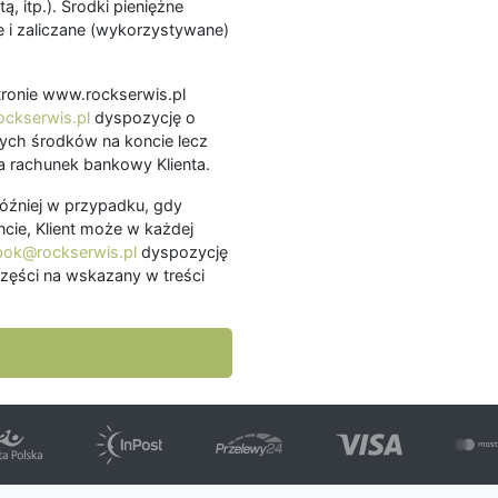
ą, itp.). Środki pieniężne
 i zaliczane (wykorzystywane)
.
 stronie www.rockserwis.pl
ckserwis.pl
dyspozycję o
ch środków na koncie lecz
 rachunek bankowy Klienta.
później w przypadku, gdy
cie, Klient może w każdej
bok@rockserwis.pl
dyspozycję
zęści na wskazany w treści