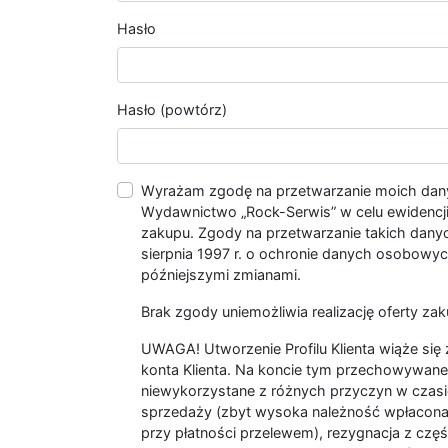
Hasło
Hasło (powtórz)
Wyrażam zgodę na przetwarzanie moich da
Wydawnictwo „Rock-Serwis” w celu ewidencji s
zakupu. Zgody na przetwarzanie takich dan
sierpnia 1997 r. o ochronie danych osobowych
późniejszymi zmianami.
Brak zgody uniemożliwia realizację oferty zak
UWAGA! Utworzenie Profilu Klienta wiąże si
konta Klienta. Na koncie tym przechowywane 
niewykorzystane z różnych przyczyn w czasi
sprzedaży (zbyt wysoka należność wpłacon
przy płatności przelewem), rezygnacja z czę