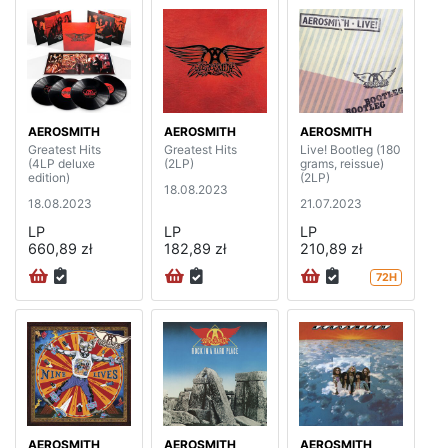
AEROSMITH
AEROSMITH
AEROSMITH
Greatest Hits
Greatest Hits
Live! Bootleg (180
(4LP deluxe
(2LP)
grams, reissue)
edition)
(2LP)
18.08.2023
18.08.2023
21.07.2023
LP
LP
LP
660,89 zł
182,89 zł
210,89 zł
72H
AEROSMITH
AEROSMITH
AEROSMITH