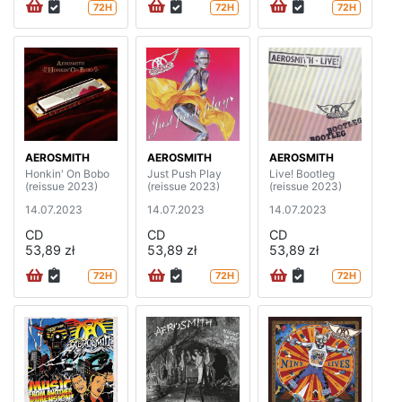
72H
72H
72H
AEROSMITH
AEROSMITH
AEROSMITH
Honkin' On Bobo
Just Push Play
Live! Bootleg
(reissue 2023)
(reissue 2023)
(reissue 2023)
14.07.2023
14.07.2023
14.07.2023
CD
CD
CD
53,89 zł
53,89 zł
53,89 zł
72H
72H
72H