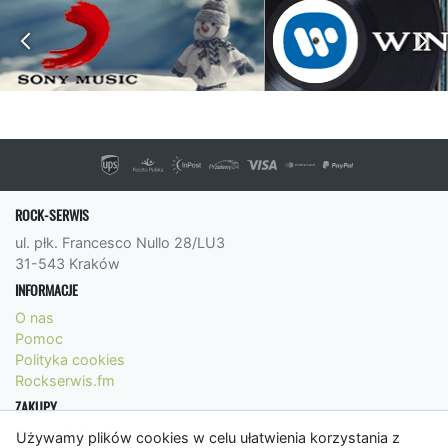
ROCK-SERWIS
ul. płk. Francesco Nullo 28/LU3
31-543 Kraków
INFORMACJE
O nas
Pomoc
Polityka cookies
Rockserwis.fm
ZAKUPY
Formy płatności
Używamy plików cookies w celu ułatwienia korzystania z