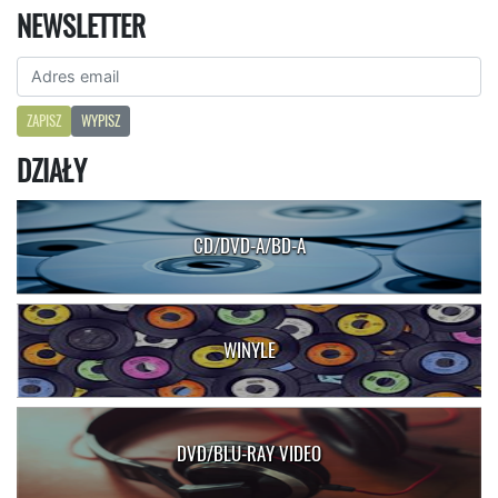
NEWSLETTER
ZAPISZ
WYPISZ
DZIAŁY
CD/DVD-A/BD-A
WINYLE
DVD/BLU-RAY VIDEO