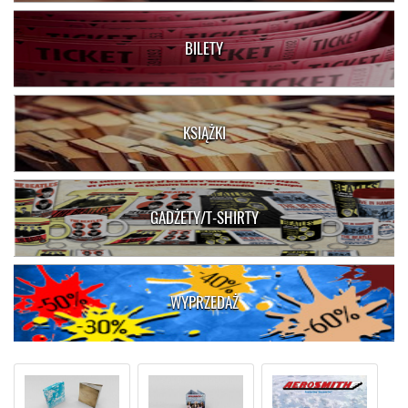
BILETY
KSIĄŻKI
GADŻETY/T-SHIRTY
WYPRZEDAŻ