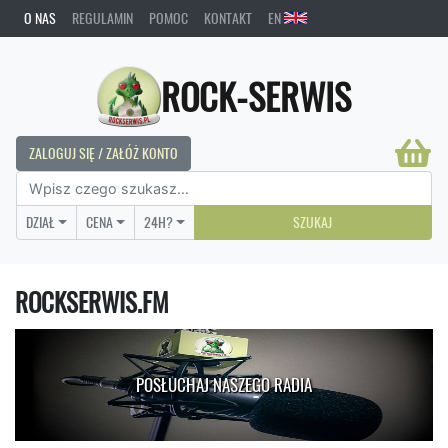
O NAS
REGULAMIN
POMOC
KONTAKT
EN
ROCK-SERWIS
ZALOGUJ SIĘ / ZAŁÓŻ KONTO
DZIAŁ
CENA
24H?
SZUKAJ
ROCKSERWIS.FM
POSŁUCHAJ NASZEGO RADIA