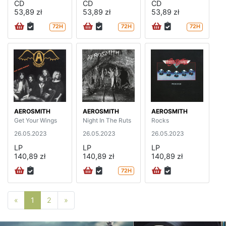
CD
CD
CD
53,89 zł
53,89 zł
53,89 zł
72H
72H
72H
AEROSMITH
AEROSMITH
AEROSMITH
Get Your Wings
Night In The Ruts
Rocks
26.05.2023
26.05.2023
26.05.2023
LP
LP
LP
140,89 zł
140,89 zł
140,89 zł
72H
Poprzednia strona
Następna strona
«
1
2
»