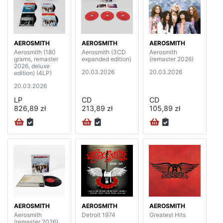
AEROSMITH
AEROSMITH
AEROSMITH
Aerosmith (180
Aerosmith (3CD
Aerosmith
grams, remaster
expanded edition)
(remaster 2026)
2026, deluxe
20.03.2026
20.03.2026
edition) (4LP)
20.03.2026
LP
CD
CD
826,89 zł
213,89 zł
105,89 zł
AEROSMITH
AEROSMITH
AEROSMITH
Aerosmith
Detroit 1974
Greatest Hits
(remaster 2026)