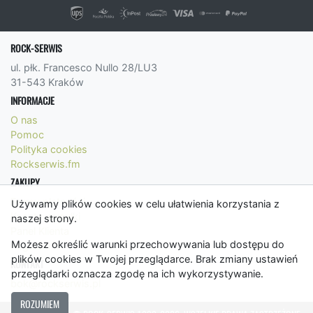
ROCK-SERWIS
ul. płk. Francesco Nullo 28/LU3
31-543 Kraków
INFORMACJE
O nas
Pomoc
Polityka cookies
Rockserwis.fm
ZAKUPY
Formy płatności
Używamy plików cookies w celu ułatwienia korzystania z
Koszty wysyłki
naszej strony.
Panel Klienta
Możesz określić warunki przechowywania lub dostępu do
Regulamin
plików cookies w Twojej przeglądarce. Brak zmiany ustawień
KONTAKT
przeglądarki oznacza zgodę na ich wykorzystywanie.
bok@rockserwis.pl
ROZUMIEM