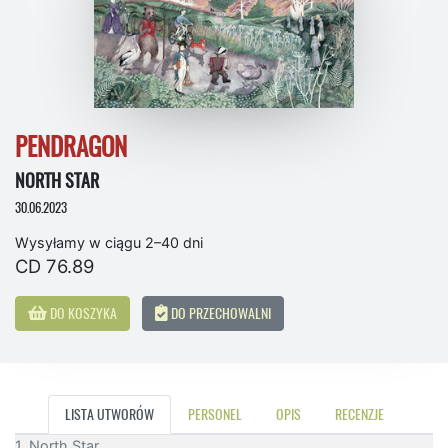
PENDRAGON
NORTH STAR
30.06.2023
Wysyłamy w ciągu 2–40 dni
CD 76.89
DO KOSZYKA
DO PRZECHOWALNI
LISTA UTWORÓW
PERSONEL
OPIS
RECENZJE
1. North Star