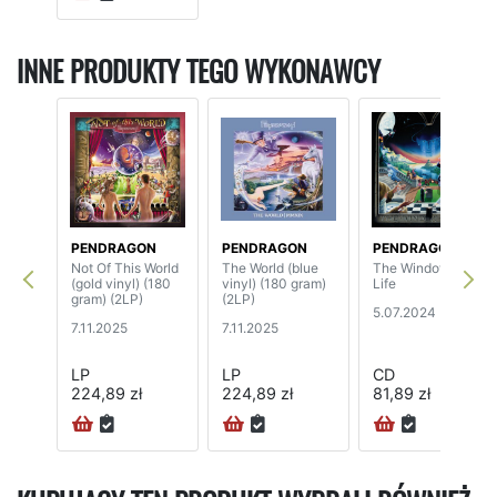
INNE PRODUKTY TEGO WYKONAWCY
PENDRAGON
PENDRAGON
PENDRAGON
Not Of This World
The World (blue
The Window Of
(gold vinyl) (180
vinyl) (180 gram)
Life
gram) (2LP)
(2LP)
5.07.2024
7.11.2025
7.11.2025
LP
LP
CD
224,89 zł
224,89 zł
81,89 zł
24H