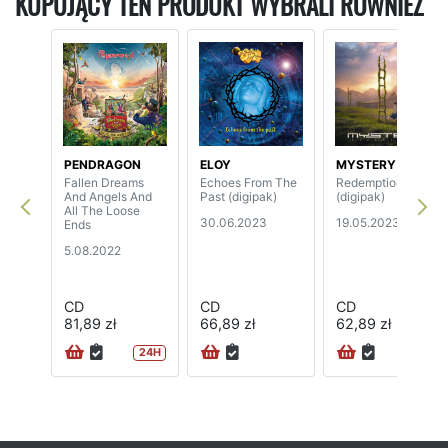
KUPUJĄCY TEN PRODUKT WYBRALI RÓWNIEŻ
PENDRAGON
ELOY
MYSTERY
Fallen Dreams
Echoes From The
Redemption
And Angels And
Past (digipak)
(digipak)
All The Loose
30.06.2023
19.05.2023
Ends
5.08.2022
CD
CD
CD
81,89 zł
66,89 zł
62,89 zł
24H