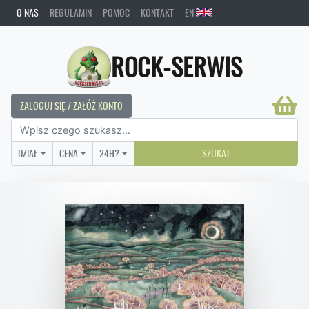
O NAS
REGULAMIN
POMOC
KONTAKT
EN
ROCK-SERWIS
ZALOGUJ SIĘ / ZAŁÓŻ KONTO
DZIAŁ
CENA
24H?
SZUKAJ