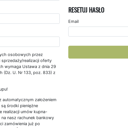
RESETUJ HASŁO
Email
nych osobowych przez
przedaży/realizacji oferty
ych wymaga Ustawa z dnia 29
 (Dz. U. Nr 133, poz. 833) z
upu!
ę z automatycznym założeniem
są środki pieniężne
e realizacji umów kupna-
a na nasz rachunek bankowy
ści zamówienia już po