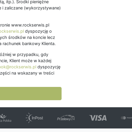
ą, itp.). Środki pieniężne
 i zaliczane (wykorzystywane)
.
 stronie www.rockserwis.pl
ckserwis.pl
dyspozycję o
ch środków na koncie lecz
 rachunek bankowy Klienta.
później w przypadku, gdy
cie, Klient może w każdej
bok@rockserwis.pl
dyspozycję
zęści na wskazany w treści