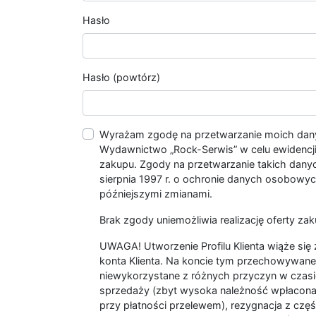
Hasło
Hasło (powtórz)
Wyrażam zgodę na przetwarzanie moich da
Wydawnictwo „Rock-Serwis” w celu ewidencji s
zakupu. Zgody na przetwarzanie takich dan
sierpnia 1997 r. o ochronie danych osobowych
późniejszymi zmianami.
Brak zgody uniemożliwia realizację oferty zak
UWAGA! Utworzenie Profilu Klienta wiąże si
konta Klienta. Na koncie tym przechowywane 
niewykorzystane z różnych przyczyn w czasi
sprzedaży (zbyt wysoka należność wpłacon
przy płatności przelewem), rezygnacja z czę