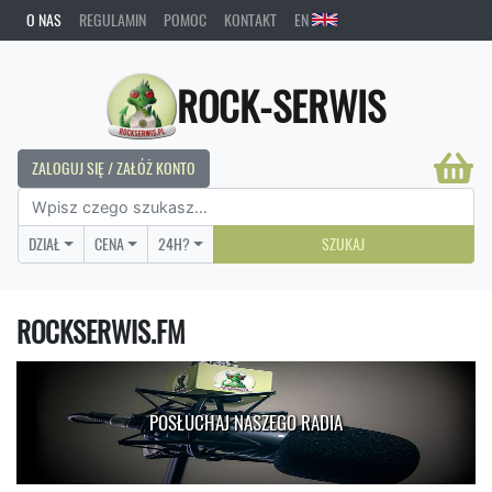
O NAS
REGULAMIN
POMOC
KONTAKT
EN
ROCK-SERWIS
ZALOGUJ SIĘ / ZAŁÓŻ KONTO
DZIAŁ
CENA
24H?
SZUKAJ
ROCKSERWIS.FM
POSŁUCHAJ NASZEGO RADIA