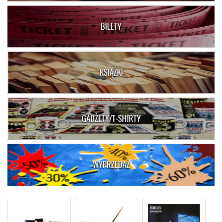
BILETY
KSIĄŻKI
GADŻETY/T-SHIRTY
WYPRZEDAŻ