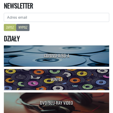
NEWSLETTER
ZAPISZ
WYPISZ
DZIAŁY
CD/DVD-A/BD-A
WINYLE
DVD/BLU-RAY VIDEO