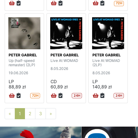
72H
PETER GABRIEL
PETER GABRIEL
PETER GABRIEL
Up (half-speed
Live At WOMAD
Live At WOMAD
remaster) (2LP)
(2LP)
8.05.2026
19.06.2026
8.05.2026
LP
CD
LP
88,89 zł
60,89 zł
140,89 zł
72H
24H
24H
Poprzednia strona
Następna strona
«
1
2
3
»