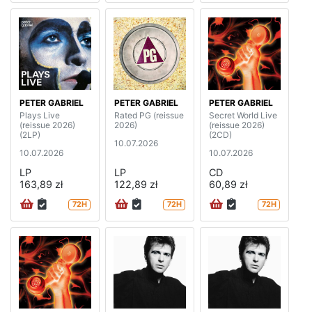
PETER GABRIEL
PETER GABRIEL
PETER GABRIEL
Plays Live
Rated PG (reissue
Secret World Live
(reissue 2026)
2026)
(reissue 2026)
(2LP)
(2CD)
10.07.2026
10.07.2026
10.07.2026
LP
LP
CD
163,89 zł
122,89 zł
60,89 zł
72H
72H
72H