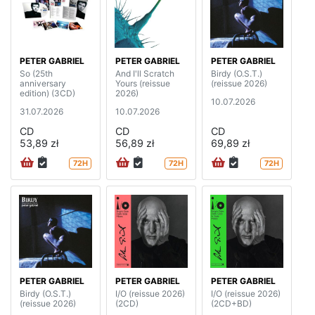
PETER GABRIEL
PETER GABRIEL
PETER GABRIEL
So (25th
And I'll Scratch
Birdy (O.S.T.)
anniversary
Yours (reissue
(reissue 2026)
edition) (3CD)
2026)
10.07.2026
31.07.2026
10.07.2026
CD
CD
CD
53,89 zł
56,89 zł
69,89 zł
72H
72H
72H
PETER GABRIEL
PETER GABRIEL
PETER GABRIEL
Birdy (O.S.T.)
I/O (reissue 2026)
I/O (reissue 2026)
(reissue 2026)
(2CD)
(2CD+BD)