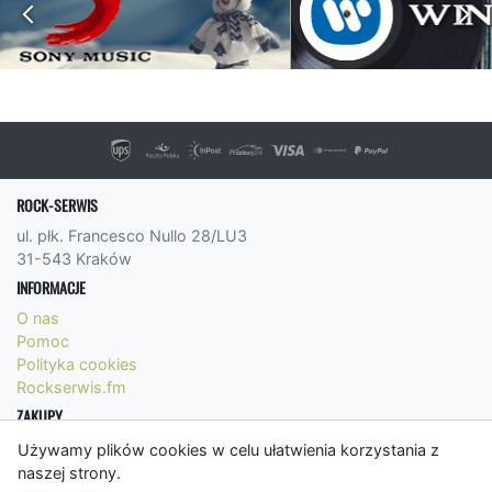
ROCK-SERWIS
ul. płk. Francesco Nullo 28/LU3
31-543 Kraków
INFORMACJE
O nas
Pomoc
Polityka cookies
Rockserwis.fm
ZAKUPY
Formy płatności
Używamy plików cookies w celu ułatwienia korzystania z
Koszty wysyłki
naszej strony.