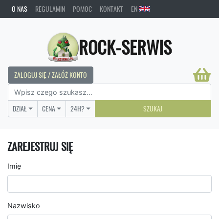
O NAS
REGULAMIN
POMOC
KONTAKT
EN
ROCK-SERWIS
ZALOGUJ SIĘ / ZAŁÓŻ KONTO
DZIAŁ
CENA
24H?
SZUKAJ
ZAREJESTRUJ SIĘ
Imię
Nazwisko