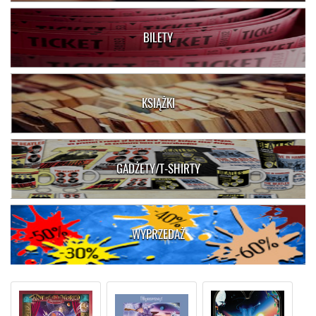
BILETY
KSIĄŻKI
GADŻETY/T-SHIRTY
WYPRZEDAŻ