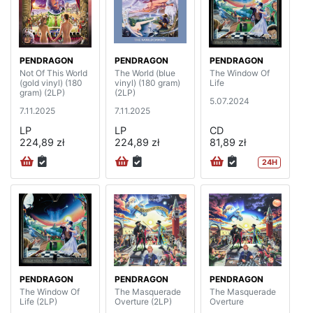
PENDRAGON
PENDRAGON
PENDRAGON
Not Of This World
The World (blue
The Window Of
(gold vinyl) (180
vinyl) (180 gram)
Life
gram) (2LP)
(2LP)
5.07.2024
7.11.2025
7.11.2025
LP
LP
CD
224,89 zł
224,89 zł
81,89 zł
24H
PENDRAGON
PENDRAGON
PENDRAGON
The Window Of
The Masquerade
The Masquerade
Life (2LP)
Overture (2LP)
Overture