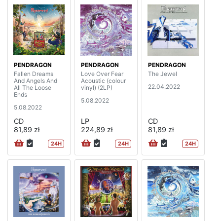
PENDRAGON
PENDRAGON
PENDRAGON
Fallen Dreams
Love Over Fear
The Jewel
And Angels And
Acoustic (colour
22.04.2022
All The Loose
vinyl) (2LP)
Ends
5.08.2022
5.08.2022
CD
LP
CD
81,89 zł
224,89 zł
81,89 zł
24H
24H
24H