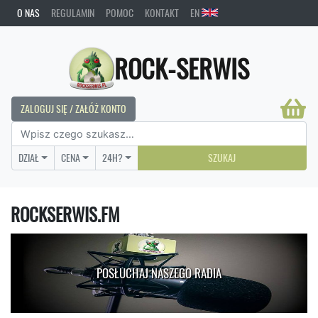
O NAS
REGULAMIN
POMOC
KONTAKT
EN
ROCK-SERWIS
ZALOGUJ SIĘ / ZAŁÓŻ KONTO
DZIAŁ
CENA
24H?
SZUKAJ
ROCKSERWIS.FM
POSŁUCHAJ NASZEGO RADIA