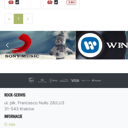
24H
Poprzednia strona
Następna strona
«
1
»
ROCK-SERWIS
ul. płk. Francesco Nullo 28/LU3
31-543 Kraków
INFORMACJE
O nas