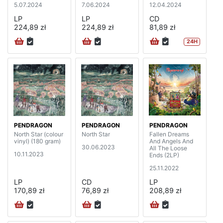
5.07.2024
7.06.2024
12.04.2024
LP
LP
CD
224,89 zł
224,89 zł
81,89 zł
24H
PENDRAGON
PENDRAGON
PENDRAGON
North Star (colour
North Star
Fallen Dreams
vinyl) (180 gram)
And Angels And
30.06.2023
All The Loose
10.11.2023
Ends (2LP)
25.11.2022
LP
CD
LP
170,89 zł
76,89 zł
208,89 zł