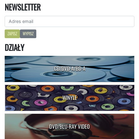
NEWSLETTER
ZAPISZ
WYPISZ
DZIAŁY
CD/DVD-A/BD-A
WINYLE
DVD/BLU-RAY VIDEO