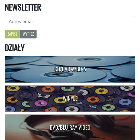
NEWSLETTER
ZAPISZ
WYPISZ
DZIAŁY
CD/DVD-A/BD-A
WINYLE
DVD/BLU-RAY VIDEO