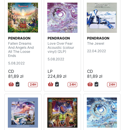
PENDRAGON
PENDRAGON
PENDRAGON
Fallen Dreams
Love Over Fear
The Jewel
And Angels And
Acoustic (colour
22.04.2022
All The Loose
vinyl) (2LP)
Ends
5.08.2022
5.08.2022
CD
LP
CD
81,89 zł
224,89 zł
81,89 zł
24H
24H
24H