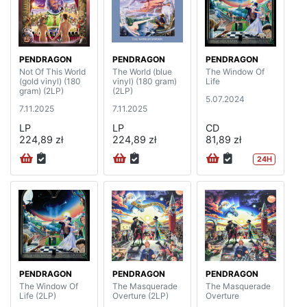
PENDRAGON
PENDRAGON
PENDRAGON
Not Of This World
The World (blue
The Window Of
(gold vinyl) (180
vinyl) (180 gram)
Life
gram) (2LP)
(2LP)
5.07.2024
7.11.2025
7.11.2025
LP
LP
CD
224,89 zł
224,89 zł
81,89 zł
24H
PENDRAGON
PENDRAGON
PENDRAGON
The Window Of
The Masquerade
The Masquerade
Life (2LP)
Overture (2LP)
Overture