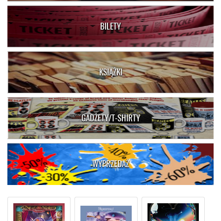
BILETY
KSIĄŻKI
GADŻETY/T-SHIRTY
WYPRZEDAŻ