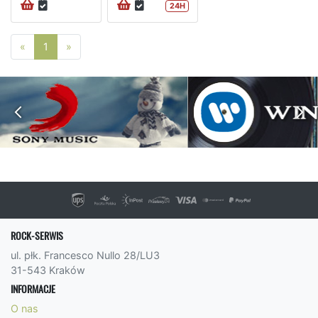
24H
Poprzednia strona
Następna strona
«
1
»
ROCK-SERWIS
ul. płk. Francesco Nullo 28/LU3
31-543 Kraków
INFORMACJE
O nas