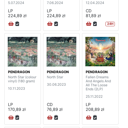
5.07.2024
7.06.2024
12.04.2024
LP
LP
CD
224,89 zł
224,89 zł
81,89 zł
24H
PENDRAGON
PENDRAGON
PENDRAGON
North Star (colour
North Star
Fallen Dreams
vinyl) (180 gram)
And Angels And
30.06.2023
All The Loose
10.11.2023
Ends (2LP)
25.11.2022
LP
CD
LP
170,89 zł
76,89 zł
208,89 zł