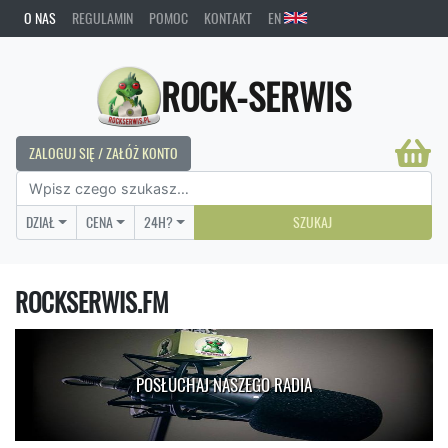
O NAS
REGULAMIN
POMOC
KONTAKT
EN
ROCK-SERWIS
ZALOGUJ SIĘ / ZAŁÓŻ KONTO
DZIAŁ
CENA
24H?
SZUKAJ
ROCKSERWIS.FM
POSŁUCHAJ NASZEGO RADIA