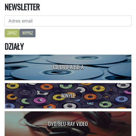
NEWSLETTER
ZAPISZ
WYPISZ
DZIAŁY
CD/DVD-A/BD-A
WINYLE
DVD/BLU-RAY VIDEO