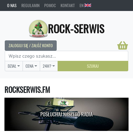
O NAS
REGULAMIN
POMOC
KONTAKT
EN
ROCK-SERWIS
ZALOGUJ SIĘ / ZAŁÓŻ KONTO
DZIAŁ
CENA
24H?
SZUKAJ
ROCKSERWIS.FM
POSŁUCHAJ NASZEGO RADIA