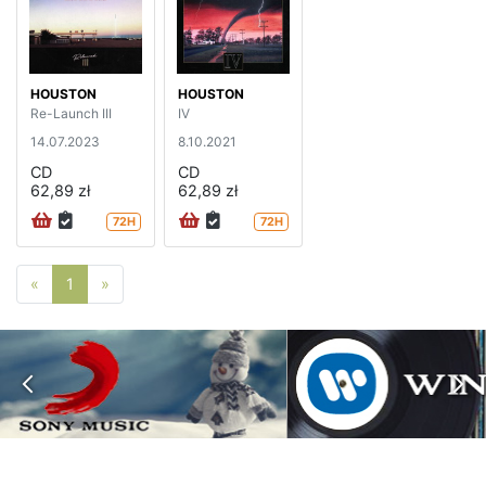
HOUSTON
HOUSTON
Re-Launch III
IV
14.07.2023
8.10.2021
CD
CD
62,89 zł
62,89 zł
72H
72H
Poprzednia strona
Następna strona
«
1
»