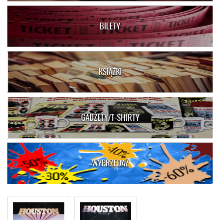
BILETY
KSIĄŻKI
GADŻETY/T-SHIRTY
WYPRZEDAŻ