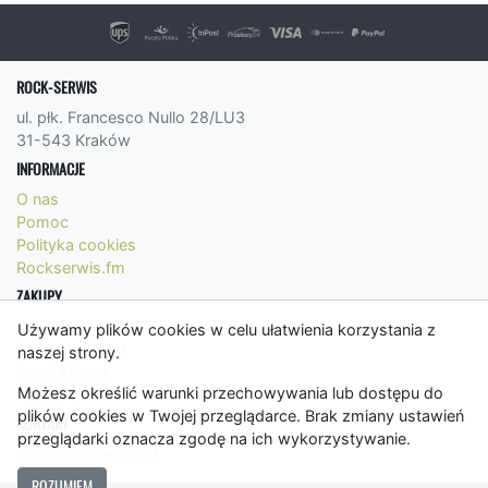
ROCK-SERWIS
ul. płk. Francesco Nullo 28/LU3
31-543 Kraków
INFORMACJE
O nas
Pomoc
Polityka cookies
Rockserwis.fm
ZAKUPY
Formy płatności
Używamy plików cookies w celu ułatwienia korzystania z
Koszty wysyłki
naszej strony.
Panel Klienta
Możesz określić warunki przechowywania lub dostępu do
Regulamin
plików cookies w Twojej przeglądarce. Brak zmiany ustawień
KONTAKT
przeglądarki oznacza zgodę na ich wykorzystywanie.
bok@rockserwis.pl
ROZUMIEM