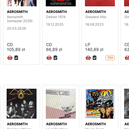
AEROSMITH
AEROSMITH
AEROSMITH
AE
Aerosmith
Detroit 1974
Greatest Hits
Gr
(remaster 2026)
19.12.2025
18.08.2023
18
20.03.2026
CD
CD
LP
C
105,89 zł
66,89 zł
140,89 zł
62
72H
AEROSMITH
AEROSMITH
AEROSMITH
AE