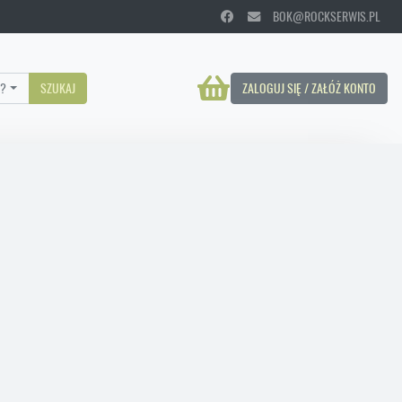
BOK@ROCKSERWIS.PL
?
SZUKAJ
ZALOGUJ SIĘ / ZAŁÓŻ KONTO