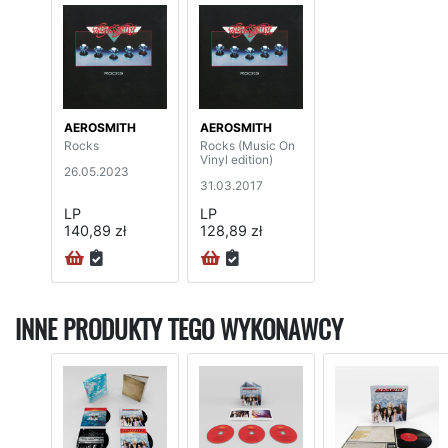
AEROSMITH
AEROSMITH
Rocks
Rocks (Music On
Vinyl edition)
26.05.2023
31.03.2017
LP
LP
140,89 zł
128,89 zł
INNE PRODUKTY TEGO WYKONAWCY