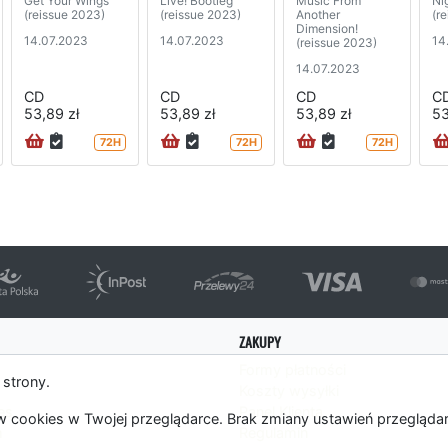
Get Your Wings
Live! Bootleg
Music From
Ni
(reissue 2023)
(reissue 2023)
Another
(r
Dimension!
14.07.2023
14.07.2023
14
(reissue 2023)
14.07.2023
CD
CD
CD
C
53,89 zł
53,89 zł
53,89 zł
53
72H
72H
72H
ZAKUPY
Formy płatności
 strony.
Koszty wysyłki
es
Panel Klienta
 cookies w Twojej przeglądarce. Brak zmiany ustawień przegląda
m
Regulamin