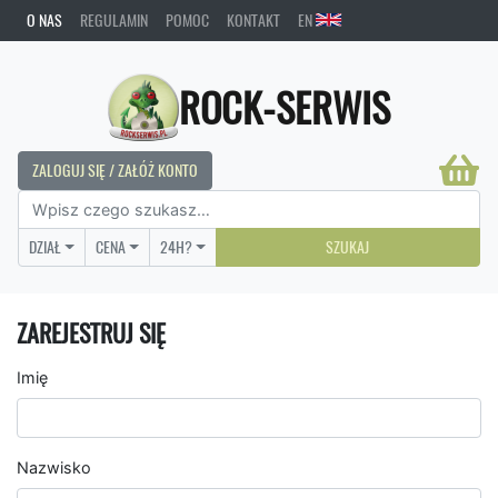
O NAS
REGULAMIN
POMOC
KONTAKT
EN
ROCK-SERWIS
ZALOGUJ SIĘ / ZAŁÓŻ KONTO
DZIAŁ
CENA
24H?
SZUKAJ
ZAREJESTRUJ SIĘ
Imię
Nazwisko