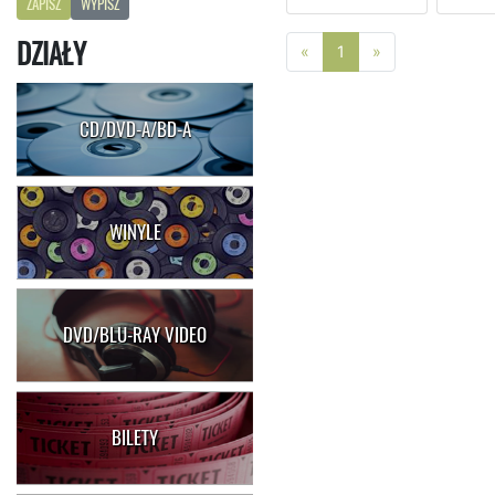
ZAPISZ
WYPISZ
DZIAŁY
Poprzednia strona
Następna stro
«
1
»
CD/DVD-A/BD-A
WINYLE
DVD/BLU-RAY VIDEO
BILETY