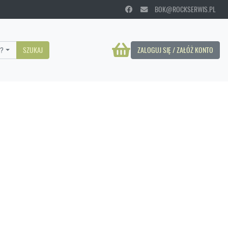
BOK@ROCKSERWIS.PL
?
SZUKAJ
ZALOGUJ SIĘ / ZAŁÓŻ KONTO