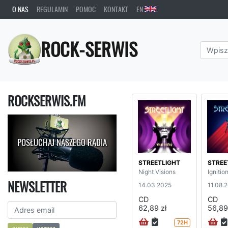
O NAS
REGULAMIN
POMOC
KONTAKT
EN
ROCK-SERWIS
ROCKSERWIS.FM
POSŁUCHAJ NASZEGO RADIA
STREETLIGHT
STREE
Night Visions
Ignitio
NEWSLETTER
14.03.2025
11.08.
CD
CD
62,89 zł
56,89
72H