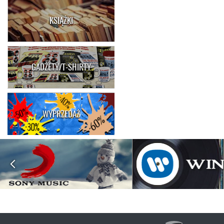
KSIĄŻKI
GADŻETY/T-SHIRTY
WYPRZEDAŻ