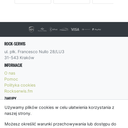
ROCK-SERWIS
ul. płk. Francesco Nullo 28/LU3
31-543 Kraków
INFORMACJE
O nas
Pomoc
Polityka cookies
Rockserwis.fm
ZAKUPY
Formy płatności
Używamy plików cookies w celu ułatwienia korzystania z
Koszty wysyłki
naszej strony.
Panel Klienta
Możesz określić warunki przechowywania lub dostępu do
Regulamin