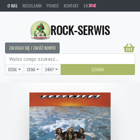
O NAS
REGULAMIN
POMOC
KONTAKT
EN
ROCK-SERWIS
ZALOGUJ SIĘ / ZAŁÓŻ KONTO
DZIAŁ
CENA
24H?
SZUKAJ