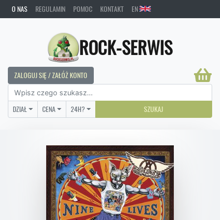
O NAS
REGULAMIN
POMOC
KONTAKT
EN
ROCK-SERWIS
ZALOGUJ SIĘ / ZAŁÓŻ KONTO
DZIAŁ
CENA
24H?
SZUKAJ