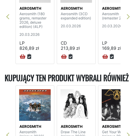
AEROSMITH
AEROSMITH
AEROSMITH
Aerosmith (180
Aerosmith (3CD
Aerosmith
grams, remaster
expanded edition)
(remaster 2026)
2026, deluxe
20.03.2026
20.03.2026
edition) (4LP)
20.03.2026
LP
CD
LP
826,89 zł
213,89 zł
169,89 zł
KUPUJĄCY TEN PRODUKT WYBRALI RÓWNIEŻ
AEROSMITH
AEROSMITH
AEROSMITH
Aerosmith
Draw The Line
Get Your Wings