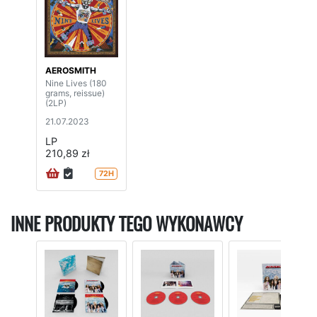
AEROSMITH
Nine Lives (180
grams, reissue)
(2LP)
21.07.2023
LP
210,89 zł
72H
INNE PRODUKTY TEGO WYKONAWCY