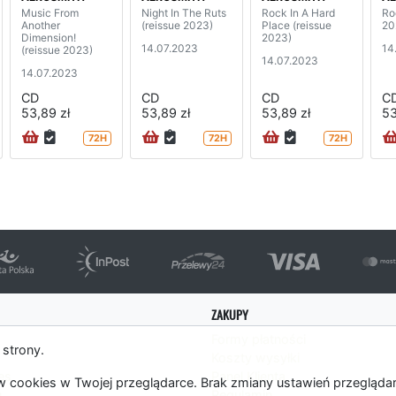
Music From
Night In The Ruts
Rock In A Hard
Ro
Another
(reissue 2023)
Place (reissue
20
Dimension!
2023)
14.07.2023
14
(reissue 2023)
14.07.2023
14.07.2023
CD
CD
CD
C
53,89 zł
53,89 zł
53,89 zł
53
72H
72H
72H
ZAKUPY
Formy płatności
 strony.
Koszty wysyłki
es
Panel Klienta
 cookies w Twojej przeglądarce. Brak zmiany ustawień przegląda
m
Regulamin