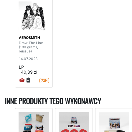
AEROSMITH
Draw The Line
(180 grams,
reissue)
14.07.2023
LP
140,89 zł
72H
INNE PRODUKTY TEGO WYKONAWCY