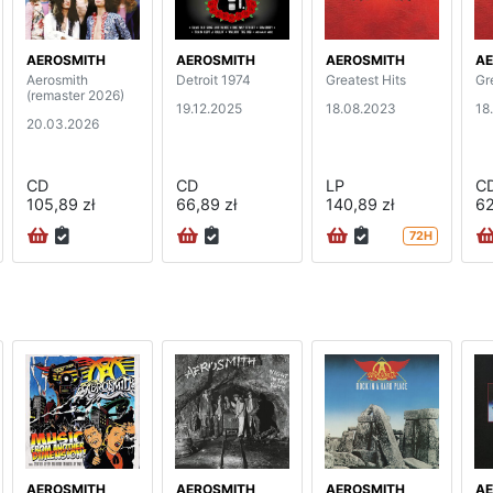
AEROSMITH
AEROSMITH
AEROSMITH
AE
Aerosmith
Detroit 1974
Greatest Hits
Gr
(remaster 2026)
19.12.2025
18.08.2023
18
20.03.2026
CD
CD
LP
C
105,89 zł
66,89 zł
140,89 zł
62
72H
AEROSMITH
AEROSMITH
AEROSMITH
AE