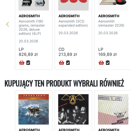
AEROSMITH
AEROSMITH
AEROSMITH
Aerosmith (180
Aerosmith (3CD
Aerosmith
grams, remaster
expanded edition)
(remaster 2026)
2026, deluxe
20.03.2026
20.03.2026
edition) (4LP)
20.03.2026
LP
CD
LP
826,89 zł
213,89 zł
169,89 zł
KUPUJĄCY TEN PRODUKT WYBRALI RÓWNIEŻ
AEROSMITH
AEROSMITH
AEROSMITH