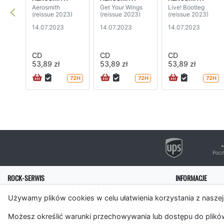
Aerosmith
Get Your Wings
Live! Bootleg
(reissue 2023)
(reissue 2023)
(reissue 2023)
14.07.2023
14.07.2023
14.07.2023
CD
CD
CD
53,89 zł
53,89 zł
53,89 zł
72H
72H
72H
ROCK-SERWIS
INFORMACJE
ul. płk. Francesco Nullo 28/LU3
O nas
Używamy plików cookies w celu ułatwienia korzystania z naszej
31-543 Kraków
Pomoc
Polityka cooki
Możesz określić warunki przechowywania lub dostępu do plików
Rockserwis.f