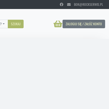
BOK@ROCKSERWIS.PL
?
SZUKAJ
ZALOGUJ SIĘ / ZAŁÓŻ KONTO