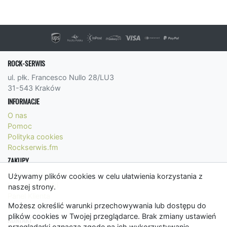
ROCK-SERWIS
ul. płk. Francesco Nullo 28/LU3
31-543 Kraków
INFORMACJE
O nas
Pomoc
Polityka cookies
Rockserwis.fm
ZAKUPY
Formy płatności
Używamy plików cookies w celu ułatwienia korzystania z
Koszty wysyłki
naszej strony.
Panel Klienta
Możesz określić warunki przechowywania lub dostępu do
Regulamin
plików cookies w Twojej przeglądarce. Brak zmiany ustawień
KONTAKT
przeglądarki oznacza zgodę na ich wykorzystywanie.