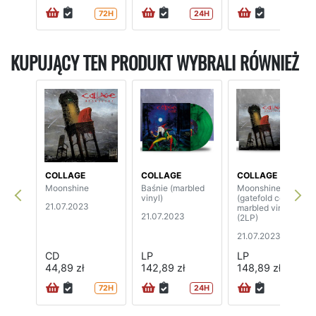
72H
24H
72H
KUPUJĄCY TEN PRODUKT WYBRALI RÓWNIEŻ
COLLAGE
COLLAGE
COLLAGE
Moonshine
Baśnie (marbled
Moonshine
vinyl)
(gatefold cover,
21.07.2023
marbled vinyl)
21.07.2023
(2LP)
21.07.2023
CD
LP
LP
44,89 zł
142,89 zł
148,89 zł
72H
24H
72H