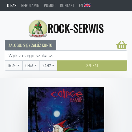
O NAS
REGULAMIN
POMOC
KONTAKT
EN
ROCK-SERWIS
ZALOGUJ SIĘ / ZAŁÓŻ KONTO
DZIAŁ
CENA
24H?
SZUKAJ