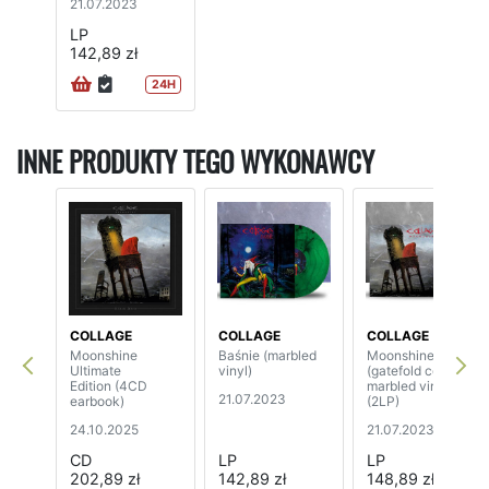
21.07.2023
LP
142,89 zł
24H
INNE PRODUKTY TEGO WYKONAWCY
COLLAGE
COLLAGE
COLLAGE
Moonshine
Baśnie (marbled
Moonshine
Ultimate
vinyl)
(gatefold cover,
Edition (4CD
marbled vinyl)
21.07.2023
earbook)
(2LP)
24.10.2025
21.07.2023
CD
LP
LP
202,89 zł
142,89 zł
148,89 zł