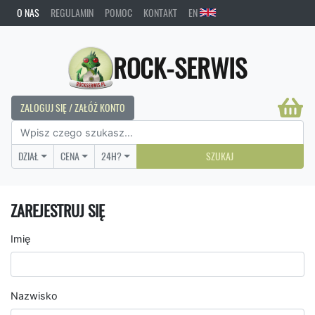
O NAS
REGULAMIN
POMOC
KONTAKT
EN
ROCK-SERWIS
ZALOGUJ SIĘ / ZAŁÓŻ KONTO
DZIAŁ
CENA
24H?
SZUKAJ
ZAREJESTRUJ SIĘ
Imię
Nazwisko