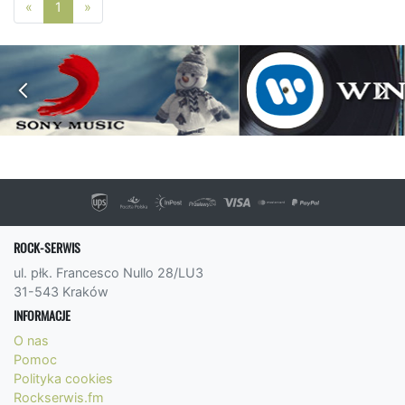
Poprzednia strona
Następna strona
«
1
»
ROCK-SERWIS
ul. płk. Francesco Nullo 28/LU3
31-543 Kraków
INFORMACJE
O nas
Pomoc
Polityka cookies
Rockserwis.fm