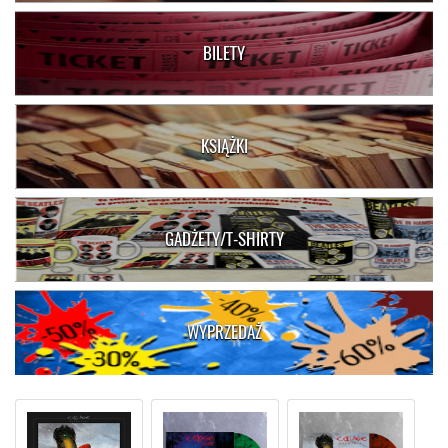
BILETY
KSIĄŻKI
GADŻETY/T-SHIRTY
WYPRZEDAŻ