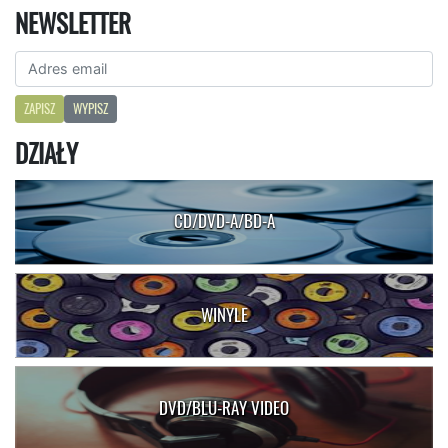
NEWSLETTER
ZAPISZ
WYPISZ
DZIAŁY
CD/DVD-A/BD-A
WINYLE
DVD/BLU-RAY VIDEO