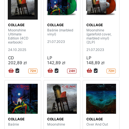
COLLAGE
COLLAGE
COLLAGE
Moonshine
Baśnie (marbled
Moonshine
Ultimate
vinyl)
(gatefold cover,
Edition (4CD
marbled vinyl)
21.07.2023
earbook)
(2LP)
24.10.2025
21.07.2023
CD
LP
LP
202,89 zł
142,89 zł
148,89 zł
72H
24H
72H
COLLAGE
COLLAGE
COLLAGE
Baśnie
Moonshine
Over And Out