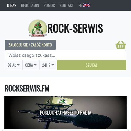
O NAS
REGULAMIN
POMOC
KONTAKT
EN
ROCK-SERWIS
ZALOGUJ SIĘ / ZAŁÓŻ KONTO
DZIAŁ
CENA
24H?
SZUKAJ
ROCKSERWIS.FM
POSŁUCHAJ NASZEGO RADIA