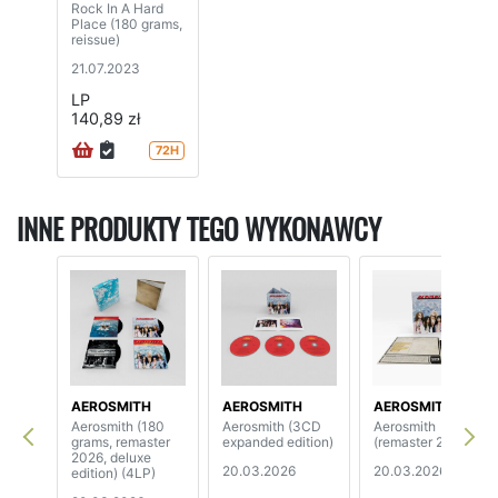
Rock In A Hard
Place (180 grams,
reissue)
21.07.2023
LP
140,89 zł
72H
INNE PRODUKTY TEGO WYKONAWCY
AEROSMITH
AEROSMITH
AEROSMITH
Aerosmith (180
Aerosmith (3CD
Aerosmith
grams, remaster
expanded edition)
(remaster 2026)
2026, deluxe
20.03.2026
20.03.2026
edition) (4LP)