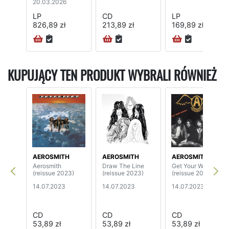
20.03.2026
LP
CD
LP
826,89 zł
213,89 zł
169,89 zł
KUPUJĄCY TEN PRODUKT WYBRALI RÓWNIEŻ
AEROSMITH
AEROSMITH
AEROSMITH
Aerosmith
Draw The Line
Get Your Wings
(reissue 2023)
(reissue 2023)
(reissue 2023)
14.07.2023
14.07.2023
14.07.2023
CD
CD
CD
53,89 zł
53,89 zł
53,89 zł