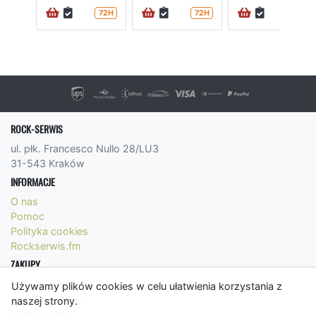
72H
72H
72H
ROCK-SERWIS
ul. płk. Francesco Nullo 28/LU3
31-543 Kraków
INFORMACJE
O nas
Pomoc
Polityka cookies
Rockserwis.fm
ZAKUPY
Formy płatności
Używamy plików cookies w celu ułatwienia korzystania z
Koszty wysyłki
naszej strony.
Panel Klienta