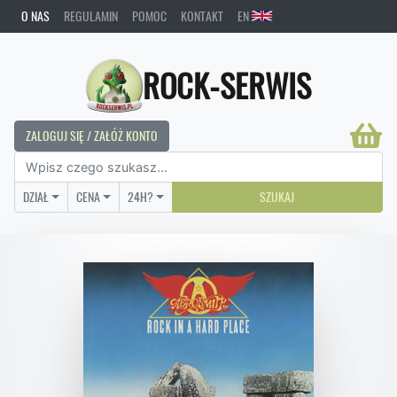
O NAS
REGULAMIN
POMOC
KONTAKT
EN
ROCK-SERWIS
ZALOGUJ SIĘ / ZAŁÓŻ KONTO
DZIAŁ
CENA
24H?
SZUKAJ