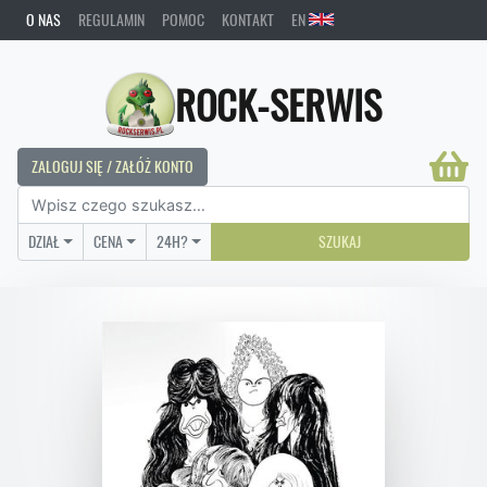
O NAS
REGULAMIN
POMOC
KONTAKT
EN
ROCK-SERWIS
ZALOGUJ SIĘ / ZAŁÓŻ KONTO
DZIAŁ
CENA
24H?
SZUKAJ