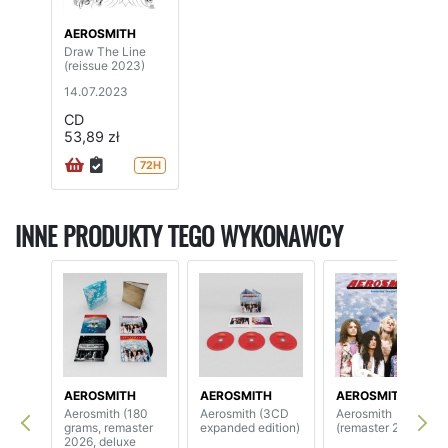
AEROSMITH
Draw The Line
(reissue 2023)
14.07.2023
CD
53,89 zł
72H
INNE PRODUKTY TEGO WYKONAWCY
AEROSMITH
AEROSMITH
AEROSMITH
Aerosmith (180
Aerosmith (3CD
Aerosmith
grams, remaster
expanded edition)
(remaster 2026)
2026, deluxe