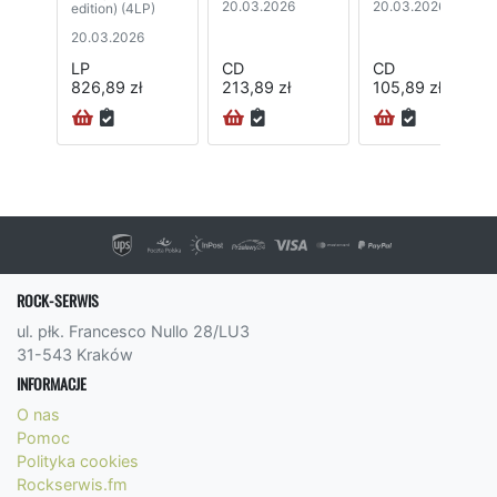
20.03.2026
20.03.2026
edition) (4LP)
20.03.2026
LP
CD
CD
826,89 zł
213,89 zł
105,89 zł
ROCK-SERWIS
ul. płk. Francesco Nullo 28/LU3
31-543 Kraków
INFORMACJE
O nas
Pomoc
Polityka cookies
Rockserwis.fm