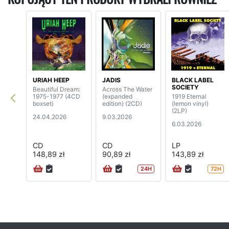
URIAH HEEP
JADIS
BLACK LABEL
SOCIETY
Beautiful Dream:
Across The Water
1975-1977 (4CD
(expanded
1919 Eternal
boxset)
edition) (2CD)
(lemon vinyl)
(2LP)
24.04.2026
9.03.2026
6.03.2026
CD
CD
LP
148,89 zł
90,89 zł
143,89 zł
24H
72H