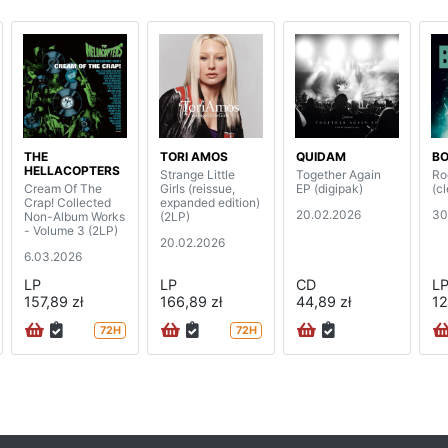
THE
TORI AMOS
QUIDAM
BO
HELLACOPTERS
Strange Little
Together Again
Ro
Cream Of The
Girls (reissue,
EP (digipak)
(cl
Crap! Collected
expanded edition)
20.02.2026
30
Non-Album Works
(2LP)
- Volume 3 (2LP)
20.02.2026
6.03.2026
LP
LP
CD
L
157,89 zł
166,89 zł
44,89 zł
12
72H
72H