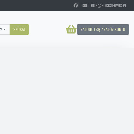
BOK@ROCKSERWIS.PL
?
SZUKAJ
ZALOGUJ SIĘ / ZAŁÓŻ KONTO