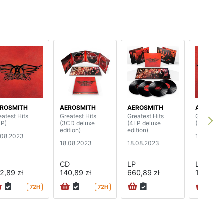
ROSMITH
AEROSMITH
AEROSMITH
AEROSMI
eatest Hits
Greatest Hits
Greatest Hits
Greatest 
LP)
(3CD deluxe
(4LP deluxe
(2LP)
edition)
edition)
.08.2023
18.08.20
18.08.2023
18.08.2023
P
CD
LP
LP
2,89 zł
140,89 zł
660,89 zł
182,89 z
72H
72H