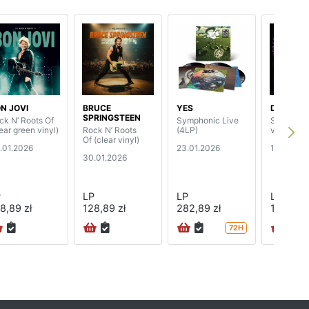
N JOVI
BRUCE
YES
DEEP PU
SPRINGSTEEN
ck N’ Roots Of
Symphonic Live
Springfie
ear green vinyl)
Rock N’ Roots
(4LP)
vol.1 (2LP
Of (clear vinyl)
.01.2026
23.01.2026
19.12.202
30.01.2026
P
LP
LP
LP
8,89 zł
128,89 zł
282,89 zł
142,89 z
72H