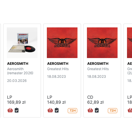
AEROSMITH
AEROSMITH
AEROSMITH
AE
Aerosmith
Greatest Hits
Greatest Hits
Gr
(remaster 2026)
(2
18.08.2023
18.08.2023
20.03.2026
18
LP
LP
CD
L
169,89 zł
140,89 zł
62,89 zł
18
72H
72H