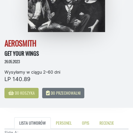
AEROSMITH
GET YOUR WINGS
26.05.2023
Wysyłamy w ciągu 2–60 dni
LP 140.89
DO KOSZYKA
DO PRZECHOWALNI
LISTA UTWORÓW
PERSONEL
OPIS
RECENZJE
Side A: