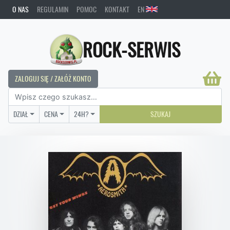
O NAS
REGULAMIN
POMOC
KONTAKT
EN
ROCK-SERWIS
ZALOGUJ SIĘ / ZAŁÓŻ KONTO
DZIAŁ
CENA
24H?
SZUKAJ