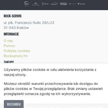
ROCK-SERWIS
ul. płk. Francesco Nullo 28/LU3
31-543 Kraków
INFORMACJE
O nas
Pomoc
Polityka cookies
Rockserwis.fm
ZAKUPY
Formy płatności
Używamy plików cookies w celu ułatwienia korzystania z
Koszty wysyłki
naszej strony.
Panel Klienta
Możesz określić warunki przechowywania lub dostępu do
Regulamin
plików cookies w Twojej przeglądarce. Brak zmiany ustawień
KONTAKT
przeglądarki oznacza zgodę na ich wykorzystywanie.
bok@rockserwis.pl
ROZUMIEM
© ROCK-SERWIS 1999-2026. WSZELKIE PRAWA ZASTRZEŻONE.