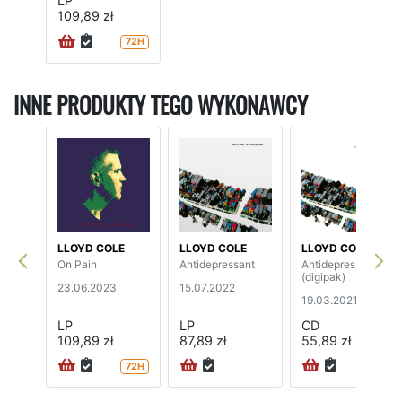
LP
109,89 zł
72H
INNE PRODUKTY TEGO WYKONAWCY
LLOYD COLE
LLOYD COLE
LLOYD COLE
On Pain
Antidepressant
Antidepressant
(digipak)
23.06.2023
15.07.2022
19.03.2021
LP
LP
CD
109,89 zł
87,89 zł
55,89 zł
72H
72H