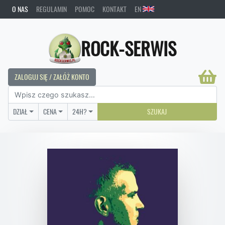
O NAS
REGULAMIN
POMOC
KONTAKT
EN
ROCK-SERWIS
ZALOGUJ SIĘ / ZAŁÓŻ KONTO
DZIAŁ
CENA
24H?
SZUKAJ