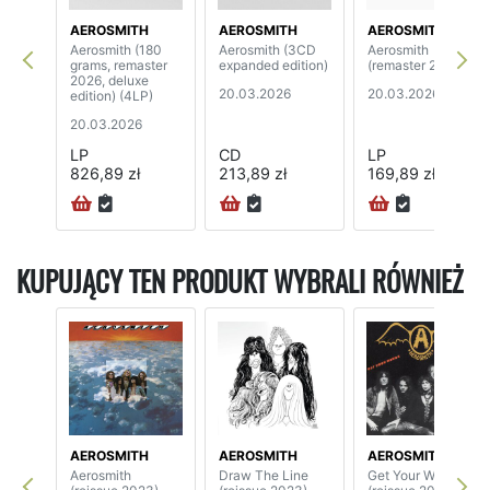
AEROSMITH
AEROSMITH
AEROSMITH
Aerosmith (180
Aerosmith (3CD
Aerosmith
grams, remaster
expanded edition)
(remaster 2026)
2026, deluxe
20.03.2026
20.03.2026
edition) (4LP)
20.03.2026
LP
CD
LP
826,89 zł
213,89 zł
169,89 zł
KUPUJĄCY TEN PRODUKT WYBRALI RÓWNIEŻ
AEROSMITH
AEROSMITH
AEROSMITH
Aerosmith
Draw The Line
Get Your Wings