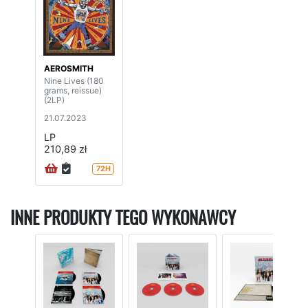
AEROSMITH
Nine Lives (180
grams, reissue)
(2LP)
21.07.2023
LP
210,89 zł
72H
INNE PRODUKTY TEGO WYKONAWCY