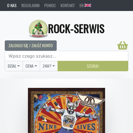
O NAS
REGULAMIN
POMOC
KONTAKT
EN
ROCK-SERWIS
ZALOGUJ SIĘ / ZAŁÓŻ KONTO
DZIAŁ
CENA
24H?
SZUKAJ