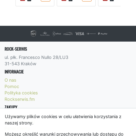
ROCK-SERWIS
ul. płk. Francesco Nullo 28/LU3
31-543 Kraków
INFORMACJE
O nas
Pomoc
Polityka cookies
Rockserwis.fm
ZAKUPY
Formy płatności
Używamy plików cookies w celu ułatwienia korzystania z
Koszty wysyłki
naszej strony.
Panel Klienta
Możesz określić warunki przechowywania lub dostępu do
Regulamin