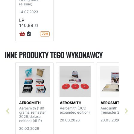
reissue)
14.07.2023
LP
140,89 zł
72H
INNE PRODUKTY TEGO WYKONAWCY
AEROSMITH
AEROSMITH
AEROSMITH
Aerosmith (180
Aerosmith (3CD
Aerosmith
grams, remaster
expanded edition)
(remaster 2026)
2026, deluxe
20.03.2026
20.03.2026
edition) (4LP)
20.03.2026