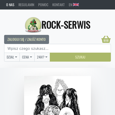
O NAS
REGULAMIN
POMOC
KONTAKT
EN
ROCK-SERWIS
ZALOGUJ SIĘ / ZAŁÓŻ KONTO
DZIAŁ
CENA
24H?
SZUKAJ