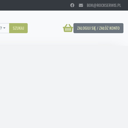
BOK@ROCKSERWIS.PL
?
SZUKAJ
ZALOGUJ SIĘ / ZAŁÓŻ KONTO