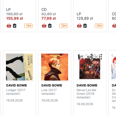
LP
CD
166,89 zł
82,89 zł
LP
C
155,99 zł
77,99 zł
128,89 zł
60
72H
72H
72H
DAVID BOWIE
DAVID BOWIE
DAVID BOWIE
DA
Lodger (2017
Low (2017
Never Let Me
Sc
remaster)
remaster)
Down (2018
(A
remaster)
Cr
19.06.2026
19.06.2026
re
19.06.2026
19