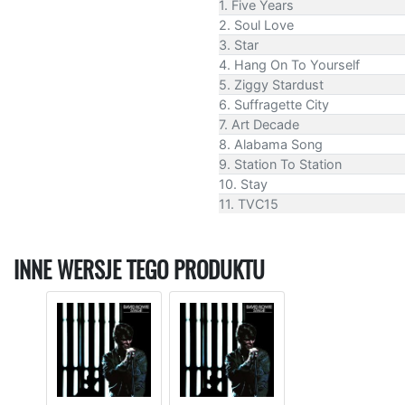
1. Five Years
2. Soul Love
3. Star
4. Hang On To Yourself
5. Ziggy Stardust
6. Suffragette City
7. Art Decade
8. Alabama Song
9. Station To Station
10. Stay
11. TVC15
INNE WERSJE TEGO PRODUKTU