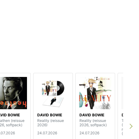
VID BOWIE
DAVID BOWIE
DAVID BOWIE
DAVID B
athen (reissue
Reality (reissue
Reality (reissue
The Next
26, softpack)
2026)
2026, softpack)
(180 gram
reissue 2
.07.2026
24.07.2026
24.07.2026
(2LP)