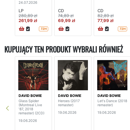
24.07.2026
LP
CD
CD
280,89 zł
74,89 zł
82,89 zł
261,99 zł
69,99 zł
77,99 zł
72H
72H
KUPUJĄCY TEN PRODUKT WYBRALI RÓWNIEŻ
DAVID BOWIE
DAVID BOWIE
DAVID BOWIE
Glass Spider
Heroes (2017
Let's Dance (2018
(Montreal Live
remaster)
remaster)
'87, 2018
19.06.2026
19.06.2026
remaster) (2CD)
19.06.2026