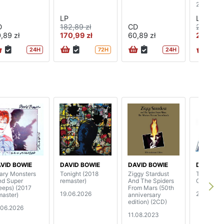
24.07.20
LP
LP
D
182,89 zł
CD
228,89 
,89 zł
170,99 zł
60,89 zł
212,99 
24H
72H
24H
VID BOWIE
DAVID BOWIE
DAVID BOWIE
DAVID B
ary Monsters
Tonight (2018
Ziggy Stardust
The Width
nd Super
remaster)
And The Spiders
Circle (2
eeps) (2017
From Mars (50th
19.06.2026
28.05.20
master)
anniversary
edition) (2CD)
.06.2026
11.08.2023