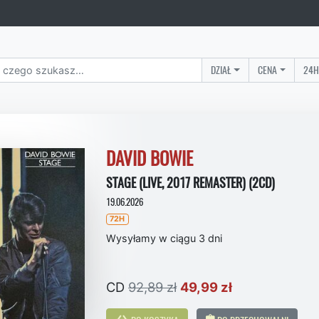
DZIAŁ
CENA
24H
DAVID BOWIE
STAGE (LIVE, 2017 REMASTER) (2CD)
19.06.2026
72H
Wysyłamy w ciągu 3 dni
CD
92,89 zł
49,99 zł