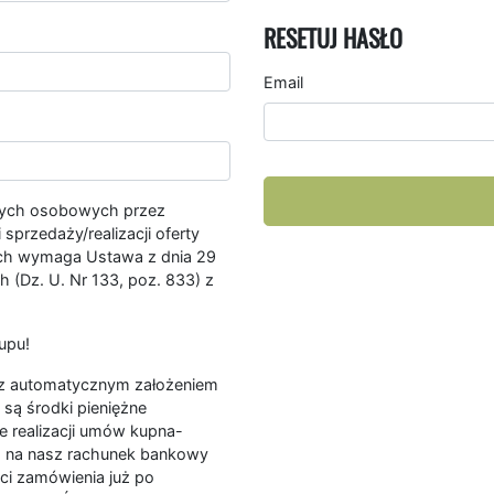
RESETUJ HASŁO
Email
nych osobowych przez
przedaży/realizacji oferty
ych wymaga Ustawa z dnia 29
 (Dz. U. Nr 133, poz. 833) z
upu!
ę z automatycznym założeniem
są środki pieniężne
e realizacji umów kupna-
a na nasz rachunek bankowy
ści zamówienia już po