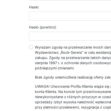
Hasło
Hasło (powtórz)
Wyrażam zgodę na przetwarzanie moich da
Wydawnictwo „Rock-Serwis” w celu ewidencji s
zakupu. Zgody na przetwarzanie takich dan
sierpnia 1997 r. o ochronie danych osobowych
późniejszymi zmianami.
Brak zgody uniemożliwia realizację oferty zak
UWAGA! Utworzenie Profilu Klienta wiąże si
konta Klienta. Na koncie tym przechowywane 
niewykorzystane z różnych przyczyn w czasi
sprzedaży (zbyt wysoka należność wpłacon
przy płatności przelewem), rezygnacja z czę