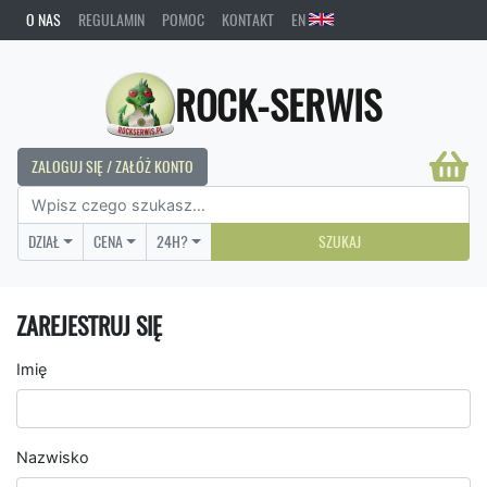
O NAS
REGULAMIN
POMOC
KONTAKT
EN
ROCK-SERWIS
ZALOGUJ SIĘ / ZAŁÓŻ KONTO
DZIAŁ
CENA
24H?
SZUKAJ
ZAREJESTRUJ SIĘ
Imię
Nazwisko