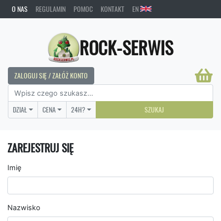
O NAS
REGULAMIN
POMOC
KONTAKT
EN
ROCK-SERWIS
ZALOGUJ SIĘ / ZAŁÓŻ KONTO
DZIAŁ
CENA
24H?
SZUKAJ
ZAREJESTRUJ SIĘ
Imię
Nazwisko