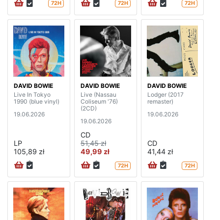
72H
72H
72H
DAVID BOWIE
DAVID BOWIE
DAVID BOWIE
Live In Tokyo
Live (Nassau
Lodger (2017
1990 (blue vinyl)
Coliseum '76)
remaster)
(2CD)
19.06.2026
19.06.2026
19.06.2026
CD
LP
51,45 zł
CD
105,89 zł
49,99 zł
41,44 zł
72H
72H