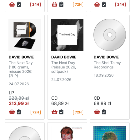
24H
72H
24H
DAVID BOWIE
DAVID BOWIE
DAVID BOWIE
The Next Day
The Next Day
The Shel Talmy
(180 grams,
(reissue 2026,
Recordings
reissue 2026)
softpack)
18.09.2026
(2LP)
24.07.2026
24.07.2026
LP
228,89 zł
CD
CD
212,99 zł
68,89 zł
68,89 zł
72H
72H