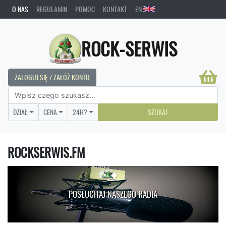
O NAS
REGULAMIN
POMOC
KONTAKT
EN
ROCK-SERWIS
ZALOGUJ SIĘ / ZAŁÓŻ KONTO
DZIAŁ
CENA
24H?
SZUKAJ
ROCKSERWIS.FM
POSŁUCHAJ NASZEGO RADIA