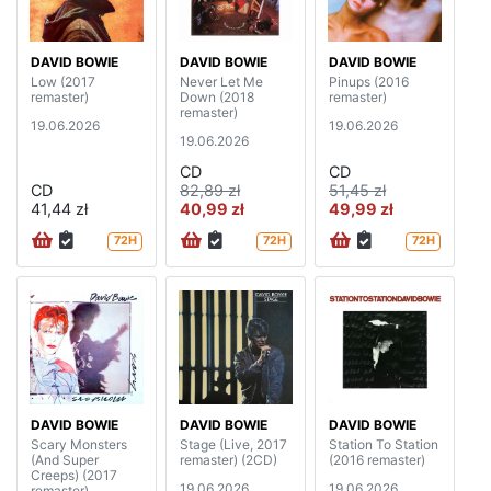
DAVID BOWIE
DAVID BOWIE
DAVID BOWIE
Low (2017
Never Let Me
Pinups (2016
remaster)
Down (2018
remaster)
remaster)
19.06.2026
19.06.2026
19.06.2026
CD
CD
CD
82,89 zł
51,45 zł
41,44 zł
40,99 zł
49,99 zł
72H
72H
72H
DAVID BOWIE
DAVID BOWIE
DAVID BOWIE
Scary Monsters
Stage (Live, 2017
Station To Station
(And Super
remaster) (2CD)
(2016 remaster)
Creeps) (2017
19.06.2026
19.06.2026
remaster)