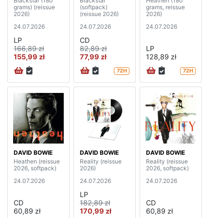
Blackstar (180
Blackstar
Heathen (180
grams) (reissue
(softpack)
grams, reissue
2026)
(reissue 2026)
2026)
24.07.2026
24.07.2026
24.07.2026
LP
CD
166,89 zł
82,89 zł
LP
155,99 zł
77,99 zł
128,89 zł
72H
72H
DAVID BOWIE
DAVID BOWIE
DAVID BOWIE
Heathen (reissue
Reality (reissue
Reality (reissue
2026, softpack)
2026)
2026, softpack)
24.07.2026
24.07.2026
24.07.2026
LP
CD
182,89 zł
CD
60,89 zł
170,99 zł
60,89 zł