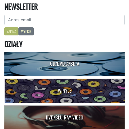
NEWSLETTER
ZAPISZ
WYPISZ
DZIAŁY
CD/DVD-A/BD-A
WINYLE
DVD/BLU-RAY VIDEO