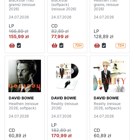
Blackstar (180
Blackstar
Heathen (180
grams) (reissue
(softpack)
grams, reissue
2026)
(reissue 2026)
2026)
24.07.2026
24.07.2026
24.07.2026
LP
CD
166,89 zł
82,89 zł
LP
155,99 zł
77,99 zł
128,89 zł
72H
72H
DAVID BOWIE
DAVID BOWIE
DAVID BOWIE
Heathen (reissue
Reality (reissue
Reality (reissue
2026, softpack)
2026)
2026, softpack)
24.07.2026
24.07.2026
24.07.2026
LP
CD
182,89 zł
CD
60,89 zł
170,99 zł
60,89 zł