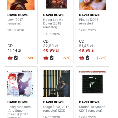
DAVID BOWIE
DAVID BOWIE
DAVID BOWIE
Low (2017
Never Let Me
Pinups (2016
remaster)
Down (2018
remaster)
remaster)
19.06.2026
19.06.2026
19.06.2026
CD
CD
CD
82,89 zł
51,45 zł
41,44 zł
40,99 zł
49,99 zł
72H
72H
72H
DAVID BOWIE
DAVID BOWIE
DAVID BOWIE
Scary Monsters
Stage (Live, 2017
Station To Station
(And Super
remaster) (2CD)
(2016 remaster)
Creeps) (2017
19.06.2026
19.06.2026
remaster)