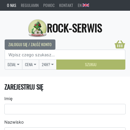
O NAS
REGULAMIN
POMOC
KONTAKT
EN
ROCK-SERWIS
ZALOGUJ SIĘ / ZAŁÓŻ KONTO
DZIAŁ
CENA
24H?
SZUKAJ
ZAREJESTRUJ SIĘ
Imię
Nazwisko