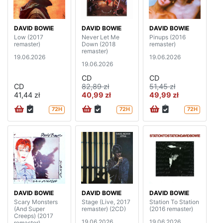
DAVID BOWIE
DAVID BOWIE
DAVID BOWIE
Low (2017
Never Let Me
Pinups (2016
remaster)
Down (2018
remaster)
remaster)
19.06.2026
19.06.2026
19.06.2026
CD
CD
CD
82,89 zł
51,45 zł
41,44 zł
40,99 zł
49,99 zł
72H
72H
72H
DAVID BOWIE
DAVID BOWIE
DAVID BOWIE
Scary Monsters
Stage (Live, 2017
Station To Station
(And Super
remaster) (2CD)
(2016 remaster)
Creeps) (2017
19.06.2026
19.06.2026
remaster)