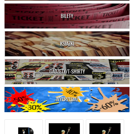
BILETY
KSIĄŻKI
GADŻETY/T-SHIRTY
WYPRZEDAŻ