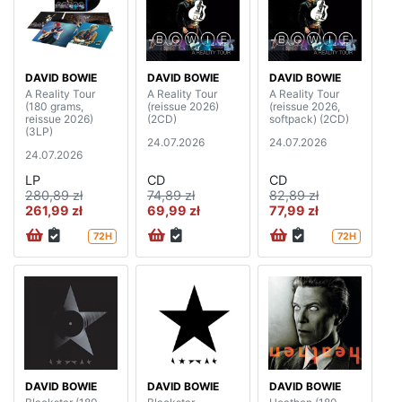
DAVID BOWIE
DAVID BOWIE
DAVID BOWIE
A Reality Tour
A Reality Tour
A Reality Tour
(180 grams,
(reissue 2026)
(reissue 2026,
reissue 2026)
(2CD)
softpack) (2CD)
(3LP)
24.07.2026
24.07.2026
24.07.2026
LP
CD
CD
280,89 zł
74,89 zł
82,89 zł
261,99 zł
69,99 zł
77,99 zł
72H
72H
DAVID BOWIE
DAVID BOWIE
DAVID BOWIE