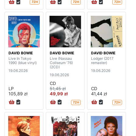
72H
72H
72H
DAVID BOWIE
DAVID BOWIE
DAVID BOWIE
Live In Tokyo
Live (Nassau
Lodger (2017
1990 (blue vinyl)
Coliseum '76)
remaster)
(2CD)
19.06.2026
19.06.2026
19.06.2026
CD
LP
51,45 zł
CD
105,89 zł
49,99 zł
41,44 zł
72H
72H