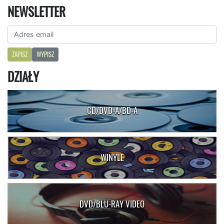
NEWSLETTER
ZAPISZ
WYPISZ
DZIAŁY
CD/DVD-A/BD-A
WINYLE
DVD/BLU-RAY VIDEO