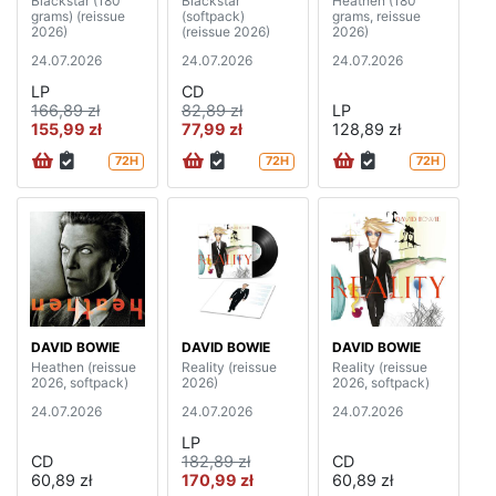
Blackstar (180
Blackstar
Heathen (180
grams) (reissue
(softpack)
grams, reissue
2026)
(reissue 2026)
2026)
24.07.2026
24.07.2026
24.07.2026
LP
CD
166,89 zł
82,89 zł
LP
155,99 zł
77,99 zł
128,89 zł
72H
72H
72H
DAVID BOWIE
DAVID BOWIE
DAVID BOWIE
Heathen (reissue
Reality (reissue
Reality (reissue
2026, softpack)
2026)
2026, softpack)
24.07.2026
24.07.2026
24.07.2026
LP
CD
182,89 zł
CD
60,89 zł
170,99 zł
60,89 zł