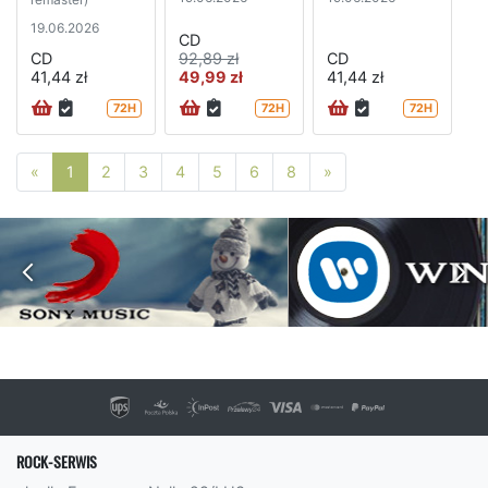
19.06.2026
CD
CD
92,89 zł
CD
41,44 zł
49,99 zł
41,44 zł
72H
72H
72H
Poprzednia strona
Następna strona
«
1
2
3
4
5
6
8
»
ROCK-SERWIS