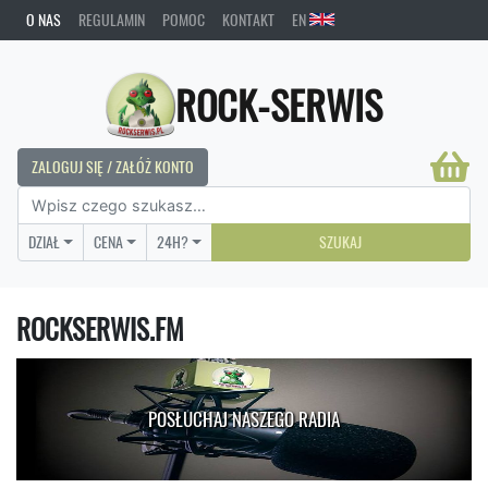
O NAS
REGULAMIN
POMOC
KONTAKT
EN
ROCK-SERWIS
ZALOGUJ SIĘ / ZAŁÓŻ KONTO
DZIAŁ
CENA
24H?
SZUKAJ
ROCKSERWIS.FM
POSŁUCHAJ NASZEGO RADIA