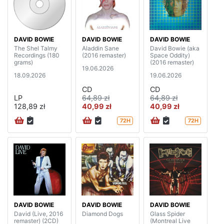
DAVID BOWIE
DAVID BOWIE
DAVID BOWIE
The Shel Talmy
Aladdin Sane
David Bowie (aka
Recordings (180
(2016 remaster)
Space Oddity)
grams)
(2016 remaster)
19.06.2026
18.09.2026
19.06.2026
CD
CD
LP
64,89 zł
64,89 zł
128,89 zł
40,99 zł
40,99 zł
72H
72H
DAVID BOWIE
DAVID BOWIE
DAVID BOWIE
David (Live, 2016
Diamond Dogs
Glass Spider
remaster) (2CD)
(Montreal Live