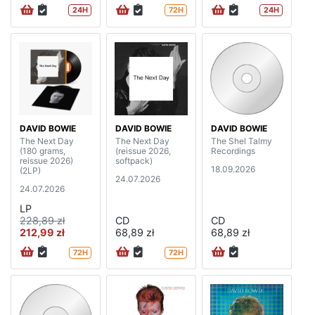
24H
72H
24H
DAVID BOWIE
DAVID BOWIE
DAVID BOWIE
The Next Day
The Next Day
The Shel Talmy
(180 grams,
(reissue 2026,
Recordings
reissue 2026)
softpack)
18.09.2026
(2LP)
24.07.2026
24.07.2026
LP
228,89 zł
CD
CD
212,99 zł
68,89 zł
68,89 zł
72H
72H