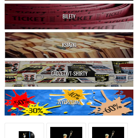
BILETY
KSIĄŻKI
GADŻETY/T-SHIRTY
WYPRZEDAŻ