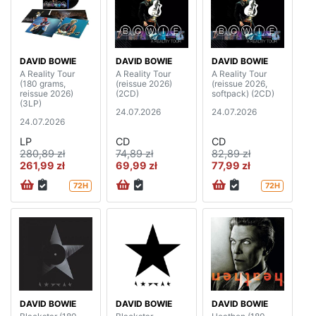
DAVID BOWIE
DAVID BOWIE
DAVID BOWIE
A Reality Tour
A Reality Tour
A Reality Tour
(180 grams,
(reissue 2026)
(reissue 2026,
reissue 2026)
(2CD)
softpack) (2CD)
(3LP)
24.07.2026
24.07.2026
24.07.2026
LP
CD
CD
280,89 zł
74,89 zł
82,89 zł
261,99 zł
69,99 zł
77,99 zł
72H
72H
DAVID BOWIE
DAVID BOWIE
DAVID BOWIE