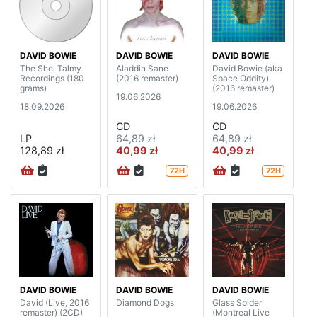
DAVID BOWIE
DAVID BOWIE
DAVID BOWIE
The Shel Talmy
Aladdin Sane
David Bowie (aka
Recordings (180
(2016 remaster)
Space Oddity)
grams)
(2016 remaster)
19.06.2026
18.09.2026
19.06.2026
CD
CD
LP
64,89 zł
64,89 zł
128,89 zł
40,99 zł
40,99 zł
72H
72H
DAVID BOWIE
DAVID BOWIE
DAVID BOWIE
David (Live, 2016
Diamond Dogs
Glass Spider
remaster) (2CD)
(Montreal Live