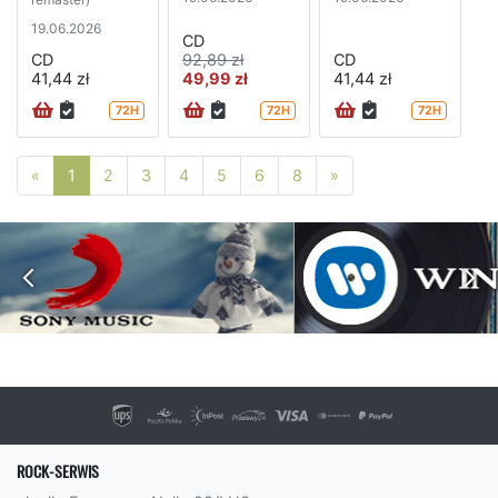
19.06.2026
CD
CD
92,89 zł
CD
41,44 zł
49,99 zł
41,44 zł
72H
72H
72H
Poprzednia strona
Następna strona
«
1
2
3
4
5
6
8
»
ROCK-SERWIS