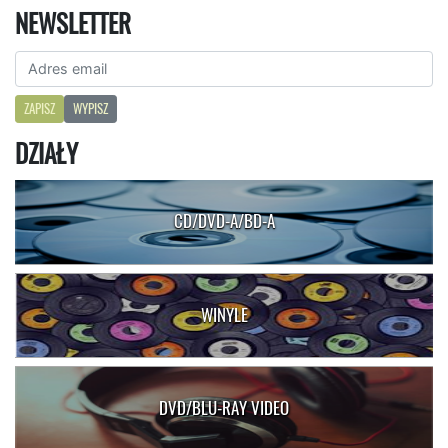
NEWSLETTER
ZAPISZ
WYPISZ
DZIAŁY
CD/DVD-A/BD-A
WINYLE
DVD/BLU-RAY VIDEO