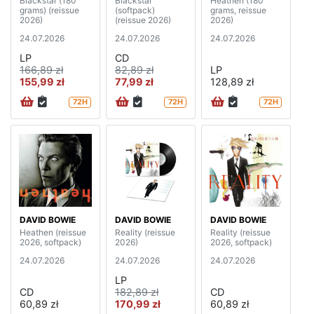
Blackstar (180
Blackstar
Heathen (180
grams) (reissue
(softpack)
grams, reissue
2026)
(reissue 2026)
2026)
24.07.2026
24.07.2026
24.07.2026
LP
CD
166,89 zł
82,89 zł
LP
155,99 zł
77,99 zł
128,89 zł
72H
72H
72H
DAVID BOWIE
DAVID BOWIE
DAVID BOWIE
Heathen (reissue
Reality (reissue
Reality (reissue
2026, softpack)
2026)
2026, softpack)
24.07.2026
24.07.2026
24.07.2026
LP
CD
182,89 zł
CD
60,89 zł
170,99 zł
60,89 zł