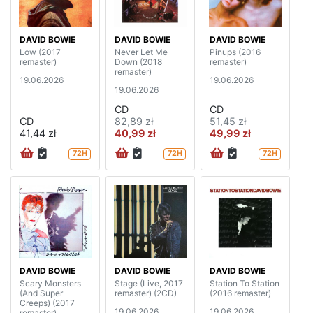
DAVID BOWIE
DAVID BOWIE
DAVID BOWIE
Low (2017
Never Let Me
Pinups (2016
remaster)
Down (2018
remaster)
remaster)
19.06.2026
19.06.2026
19.06.2026
CD
CD
CD
82,89 zł
51,45 zł
41,44 zł
40,99 zł
49,99 zł
72H
72H
72H
DAVID BOWIE
DAVID BOWIE
DAVID BOWIE
Scary Monsters
Stage (Live, 2017
Station To Station
(And Super
remaster) (2CD)
(2016 remaster)
Creeps) (2017
19.06.2026
19.06.2026
remaster)