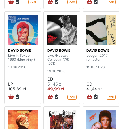
72H
72H
72H
DAVID BOWIE
DAVID BOWIE
DAVID BOWIE
Live In Tokyo
Live (Nassau
Lodger (2017
1990 (blue vinyl)
Coliseum '76)
remaster)
(2CD)
19.06.2026
19.06.2026
19.06.2026
CD
LP
51,45 zł
CD
105,89 zł
49,99 zł
41,44 zł
72H
72H