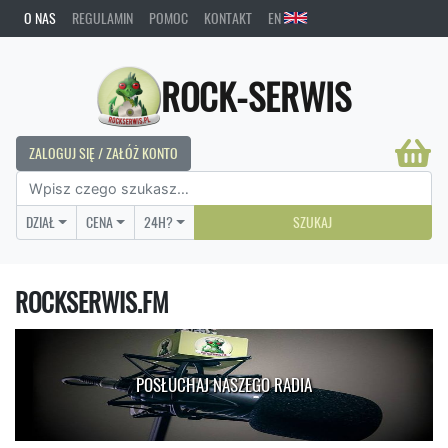
O NAS
REGULAMIN
POMOC
KONTAKT
EN
ROCK-SERWIS
ZALOGUJ SIĘ / ZAŁÓŻ KONTO
DZIAŁ
CENA
24H?
SZUKAJ
ROCKSERWIS.FM
POSŁUCHAJ NASZEGO RADIA