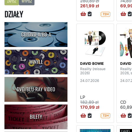
280,89 zł
74,89 
ZAPISZ
WYPISZ
261,99 zł
69,99
DZIAŁY
72H
CD/DVD-A/BD-A
WINYLE
DAVID BOWIE
DAVID
Reality (reissue
Reality
2026)
2026, 
24.07.2026
24.07.
DVD/BLU-RAY VIDEO
LP
182,89 zł
CD
170,99 zł
60,89
BILETY
72H