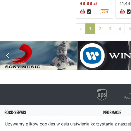
49,99 zł
41,44 
72H
Poprzednia strona
«
1
2
3
4
5
ROCK-SERWIS
INFORMACJE
ul. płk. Francesco Nullo 28/LU3
O nas
Używamy plików cookies w celu ułatwienia korzystania z naszej
31-543 Kraków
Pomoc