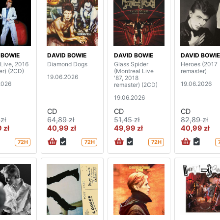
 BOWIE
DAVID BOWIE
DAVID BOWIE
DAVID BOWIE
(Live, 2016
Diamond Dogs
Glass Spider
Heroes (2017
er) (2CD)
(Montreal Live
remaster)
19.06.2026
'87, 2018
2026
19.06.2026
remaster) (2CD)
19.06.2026
CD
CD
CD
zł
64,89 zł
51,45 zł
82,89 zł
 zł
40,99 zł
49,99 zł
40,99 zł
72H
72H
72H