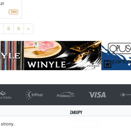
zł
72H
Następna strona
6
8
»
ZAKUPY
Formy płatności
 strony.
Koszty wysyłki