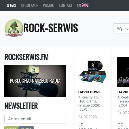
O NAS
REGULAMIN
POMOC
KONTAKT
EN
ROCK-SERWIS
ROCKSERWIS.FM
POSŁUCHAJ NASZEGO RADIA
DAVID BOWIE
DAVID
A Reality Tour
A Reali
(180 grams,
(reissu
NEWSLETTER
reissue 2026)
(2CD)
(3LP)
24.07.
24.07.2026
LP
CD