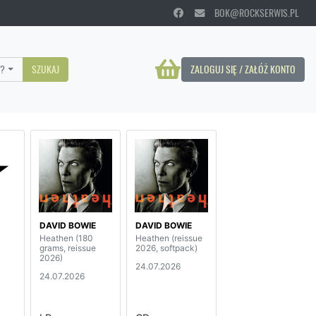
BOK@ROCKSERWIS.PL
?
SZUKAJ
ZALOGUJ SIĘ / ZAŁÓŻ KONTO
DAVID BOWIE
DAVID BOWIE
Heathen (180
Heathen (reissue
grams, reissue
2026, softpack)
2026)
24.07.2026
24.07.2026