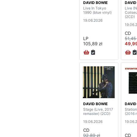
DAVID BOWIE
DAVID
Live In Tokyo
Live (
1990 (blue vinyl)
Colise
(2CD)
19.06.2026
19.06.
CD
LP
51,45 
105,89 zł
49,99
DAVID BOWIE
DAVID
Stage (Live, 2017
Station
remaster) (2CD)
(2016 
19.06.2026
19.06.
CD
92,89 zł
CD