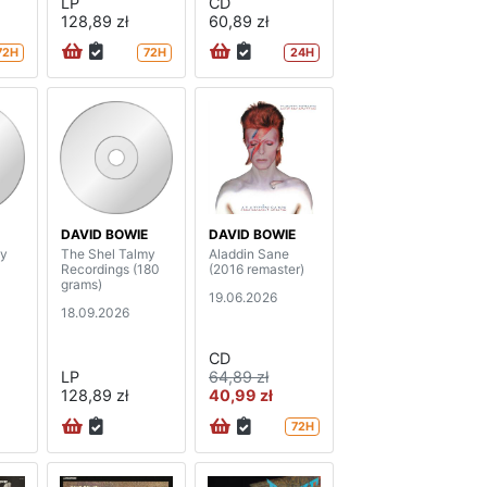
LP
CD
128,89 zł
60,89 zł
72H
72H
24H
DAVID BOWIE
DAVID BOWIE
my
The Shel Talmy
Aladdin Sane
Recordings (180
(2016 remaster)
grams)
19.06.2026
18.09.2026
CD
LP
64,89 zł
128,89 zł
40,99 zł
72H