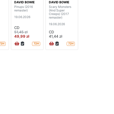
DAVID BOWIE
DAVID BOWIE
Pinups (2016
Scary Monsters
remaster)
(And Super
Creeps) (2017
19.06.2026
remaster)
19.06.2026
CD
51,45 zł
CD
49,99 zł
41,44 zł
72H
72H
72H