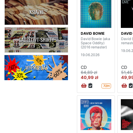
KSIĄŻKI
DAVID BOWIE
DAVID
GADŻETY/T-SHIRTY
David Bowie (aka
David 
Space Oddity)
remast
(2016 remaster)
19.06.
19.06.2026
WYPRZEDAŻ
CD
CD
64,89 zł
51,45 
40,99 zł
49,99
72H