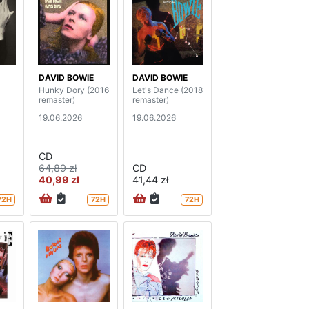
DAVID BOWIE
DAVID BOWIE
Hunky Dory (2016
Let's Dance (2018
remaster)
remaster)
19.06.2026
19.06.2026
CD
64,89 zł
CD
40,99 zł
41,44 zł
72H
72H
72H