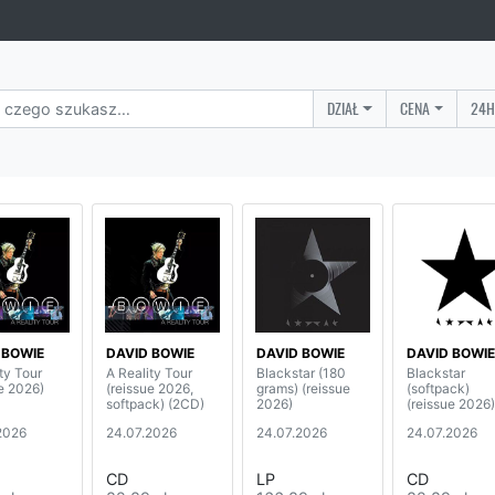
DZIAŁ
CENA
24H
 BOWIE
DAVID BOWIE
DAVID BOWIE
DAVID BOWIE
ty Tour
A Reality Tour
Blackstar (180
Blackstar
e 2026)
(reissue 2026,
grams) (reissue
(softpack)
softpack) (2CD)
2026)
(reissue 2026)
2026
24.07.2026
24.07.2026
24.07.2026
CD
LP
CD