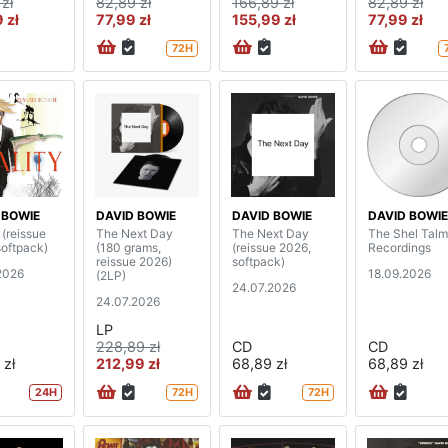
zł
82,89 zł
166,89 zł
82,89 zł
 zł
77,99 zł
155,99 zł
77,99 zł
72H
 BOWIE
DAVID BOWIE
DAVID BOWIE
DAVID BOWIE
 (reissue
The Next Day
The Next Day
The Shel Tal
softpack)
(180 grams,
(reissue 2026,
Recordings
reissue 2026)
softpack)
2026
18.09.2026
(2LP)
24.07.2026
24.07.2026
LP
228,89 zł
CD
CD
 zł
212,99 zł
68,89 zł
68,89 zł
24H
72H
72H