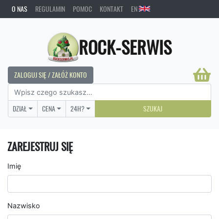
O NAS
REGULAMIN
POMOC
KONTAKT
EN
ROCK-SERWIS
ZALOGUJ SIĘ / ZAŁÓŻ KONTO
DZIAŁ
CENA
24H?
SZUKAJ
ZAREJESTRUJ SIĘ
Imię
Nazwisko