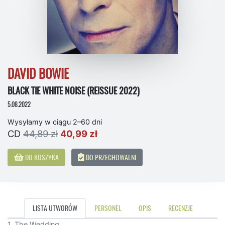
DAVID BOWIE
BLACK TIE WHITE NOISE (REISSUE 2022)
5.08.2022
Wysyłamy w ciągu 2–60 dni
CD
44,89 zł
40,99 zł
DO KOSZYKA
DO PRZECHOWALNI
LISTA UTWORÓW
PERSONEL
OPIS
RECENZJE
1. The Wedding