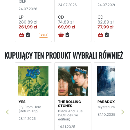
(3LP)
24.07.2026
24.07.2026
24.07.2026
LP
CD
CD
280,89 zł
74,89 zł
82,89 zł
261,99 zł
69,99 zł
77,99 zł
72H
72H
KUPUJĄCY TEN PRODUKT WYBRALI RÓWNIEŻ
YES
THE ROLLING
PARADOX
STONES
Fly From Here
Mysterium
(Return Trip)
Black And Blue
31.10.2025
(2CD deluxe
28.11.2025
edition)
14.11.2025