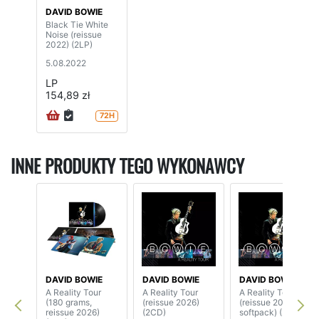
DAVID BOWIE
Black Tie White
Noise (reissue
2022) (2LP)
5.08.2022
LP
154,89 zł
72H
INNE PRODUKTY TEGO WYKONAWCY
DAVID BOWIE
DAVID BOWIE
DAVID BOWIE
A Reality Tour
A Reality Tour
A Reality Tour
(180 grams,
(reissue 2026)
(reissue 2026,
reissue 2026)
(2CD)
softpack) (2CD)