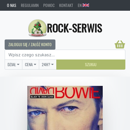
O NAS
REGULAMIN
POMOC
KONTAKT
EN
ROCK-SERWIS
ZALOGUJ SIĘ / ZAŁÓŻ KONTO
DZIAŁ
CENA
24H?
SZUKAJ