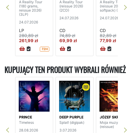
A Reality Tour
A Reality Tour
A Reality Tour
(180 grams,
(reissue 2026)
(reissue 2026,
reissue 2026)
(2CD)
softpack) (2CD)
(3LP)
24.07.2026
24.07.2026
24.07.2026
LP
CD
CD
280,89 zł
74,89 zł
82,89 zł
261,99 zł
69,99 zł
77,99 zł
72H
72H
KUPUJĄCY TEN PRODUKT WYBRALI RÓWNIEŻ
PRINCE
DEEP PURPLE
JÓZEF SKRZEK
Timeless
Splat! (digipak)
Moja muzyka
(reissue)
28.08.2026
3.07.2026