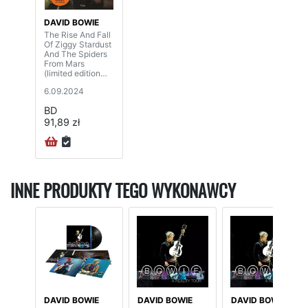
DAVID BOWIE
The Rise And Fall
Of Ziggy Stardust
And The Spiders
From Mars
(limited edition
BD-audio)
6.09.2024
BD
91,89 zł
INNE PRODUKTY TEGO WYKONAWCY
DAVID BOWIE
DAVID BOWIE
DAVID BOWIE