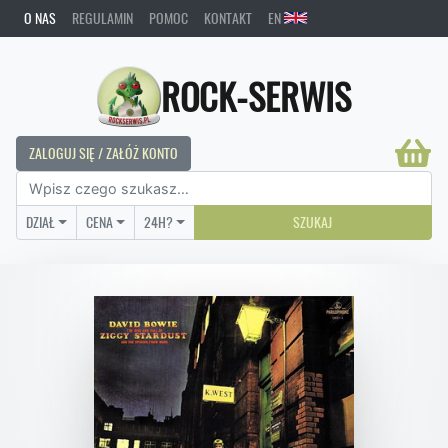
O NAS
REGULAMIN
POMOC
KONTAKT
EN
ROCK-SERWIS
ZALOGUJ SIĘ / ZAŁÓŻ KONTO
DZIAŁ
CENA
24H?
SZUKAJ