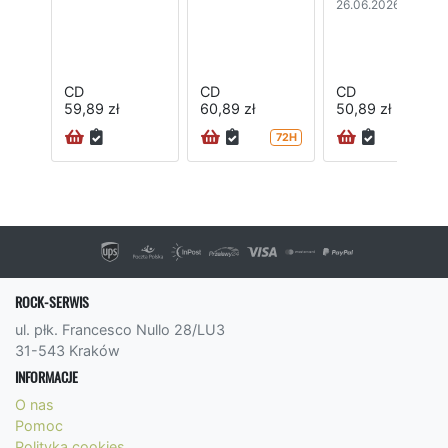
26.06.2026
CD
CD
CD
59,89 zł
60,89 zł
50,89 zł
72H
24H
ROCK-SERWIS
ul. płk. Francesco Nullo 28/LU3
31-543 Kraków
INFORMACJE
O nas
Pomoc
Polityka cookies