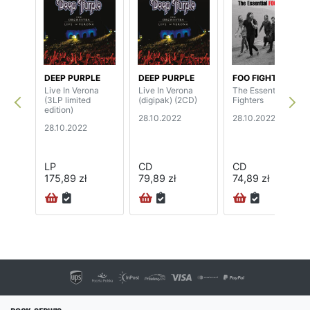
DEEP PURPLE
DEEP PURPLE
FOO FIGHTERS
Live In Verona
Live In Verona
The Essential Foo
(3LP limited
(digipak) (2CD)
Fighters
edition)
28.10.2022
28.10.2022
28.10.2022
LP
CD
CD
175,89 zł
79,89 zł
74,89 zł
72H