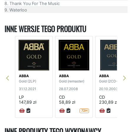
8. Thank You For The Music
9. Waterloo
INNE WERSJE TEGO PRODUKTU
ABBA
ABBA
ABBA
Gold (2LP)
Gold (remaster)
Gold (2CD+DVD)
31.12.2021
28.07.2008
20.10.2003
LP
CD
CD
147,89 zł
58,89 zł
230,89 zł
72H
INNE PRODUKTY TEGO WYKONAWCY