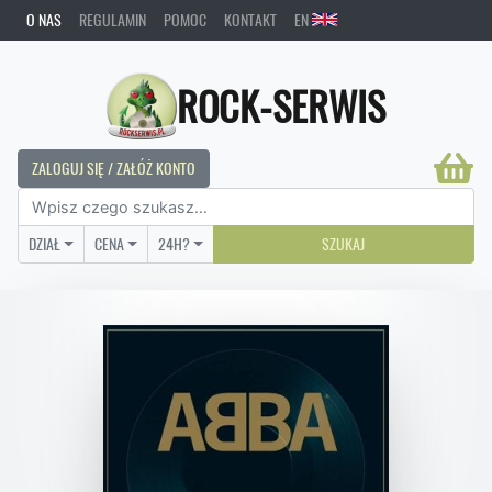
O NAS
REGULAMIN
POMOC
KONTAKT
EN
ROCK-SERWIS
ZALOGUJ SIĘ / ZAŁÓŻ KONTO
DZIAŁ
CENA
24H?
SZUKAJ