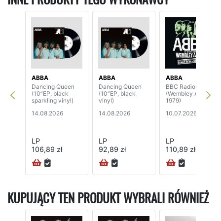
ABBA
ABBA
ABBA
Dancing Queen
Dancing Queen
BBC Radio One
(10”EP, black
(10”EP, black
(Wembley Arena
sparkling vinyl)
vinyl)
1979)
14.08.2026
14.08.2026
10.07.2026
LP
LP
LP
106,89 zł
92,89 zł
110,89 zł
KUPUJĄCY TEN PRODUKT WYBRALI RÓWNIEŻ