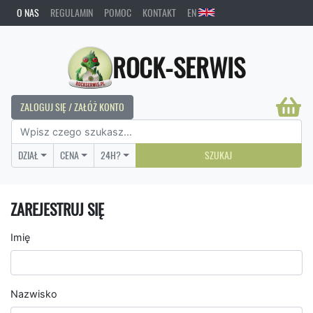
O NAS
REGULAMIN
POMOC
KONTAKT
EN
ROCK-SERWIS
ZALOGUJ SIĘ / ZAŁÓŻ KONTO
DZIAŁ
CENA
24H?
SZUKAJ
ZAREJESTRUJ SIĘ
Imię
Nazwisko