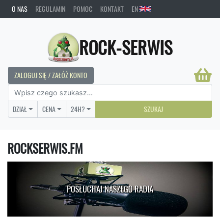
O NAS
REGULAMIN
POMOC
KONTAKT
EN
ROCK-SERWIS
ZALOGUJ SIĘ / ZAŁÓŻ KONTO
DZIAŁ
CENA
24H?
SZUKAJ
ROCKSERWIS.FM
POSŁUCHAJ NASZEGO RADIA