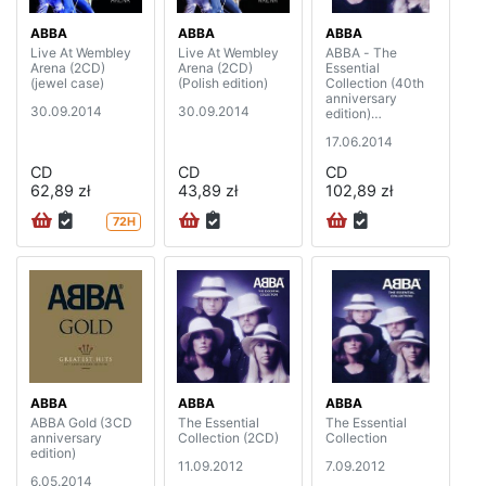
ABBA
ABBA
ABBA
Live At Wembley
Live At Wembley
ABBA - The
Arena (2CD)
Arena (2CD)
Essential
(jewel case)
(Polish edition)
Collection (40th
anniversary
30.09.2014
30.09.2014
edition)
(2CD+DVD)
17.06.2014
CD
CD
CD
62,89 zł
43,89 zł
102,89 zł
72H
ABBA
ABBA
ABBA
ABBA Gold (3CD
The Essential
The Essential
anniversary
Collection (2CD)
Collection
edition)
11.09.2012
7.09.2012
6.05.2014