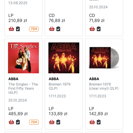
13.06.2025
25.10.2024
LP
CD
CD
210,89 zł
76,89 zł
71,89 zł
72H
ABBA
ABBA
ABBA
The Singles - The
Bremen 1979
Bremen 1979
First Fifty Years
(2LP)
(clear vinyl) (2LP)
(4LP)
17.11.2023
17.11.2023
25.10.2024
LP
LP
LP
485,89 zł
133,89 zł
142,89 zł
72H