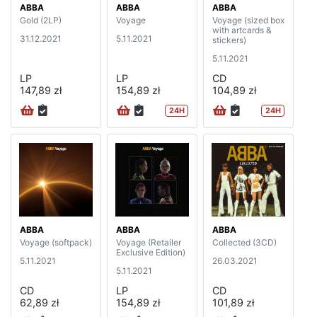
ABBA
ABBA
ABBA
Gold (2LP)
Voyage
Voyage (sized box
with artcards &
31.12.2021
5.11.2021
stickers)
5.11.2021
LP
LP
CD
147,89 zł
154,89 zł
104,89 zł
24H
24H
ABBA
ABBA
ABBA
Voyage (softpack)
Voyage (Retailer
Collected (3CD)
Exclusive Edition)
5.11.2021
26.03.2021
5.11.2021
CD
LP
CD
62,89 zł
154,89 zł
101,89 zł