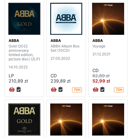
ABBA
ABBA
ABBA
Gold (2022
ABBA Album Box
Voyage
anniversary
Set (10CD)
31.12.2021
limited edition,
27.05.2022
picture disc) (2LP)
14.10.2022
CD
LP
CD
62,89 zł
210,89 zł
239,89 zł
52,99 zł
72H
72H