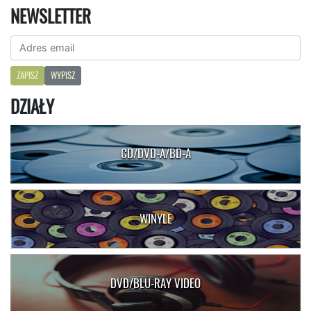
NEWSLETTER
ZAPISZ
WYPISZ
DZIAŁY
CD/DVD-A/BD-A
WINYLE
DVD/BLU-RAY VIDEO