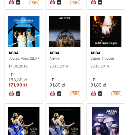
72H
72H
ABBA
ABBA
ABBA
Voulez Vous (2LP)
Arrival
Super Trouper
14.06.2019
23.10.2014
23.10.2014
LP
183,89 zł
LP
LP
171,99 zł
91,89 zł
91,89 zł
72H
72H