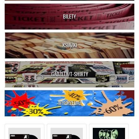
BILETY
KSIĄŻKI
GADŻETY/T-SHIRTY
WYPRZEDAŻ