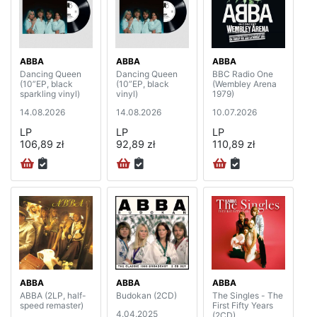
ABBA
ABBA
ABBA
Dancing Queen
Dancing Queen
BBC Radio One
(10”EP, black
(10”EP, black
(Wembley Arena
sparkling vinyl)
vinyl)
1979)
14.08.2026
14.08.2026
10.07.2026
LP
LP
LP
106,89 zł
92,89 zł
110,89 zł
ABBA
ABBA
ABBA
ABBA (2LP, half-
Budokan (2CD)
The Singles - The
speed remaster)
First Fifty Years
4.04.2025
(2CD)