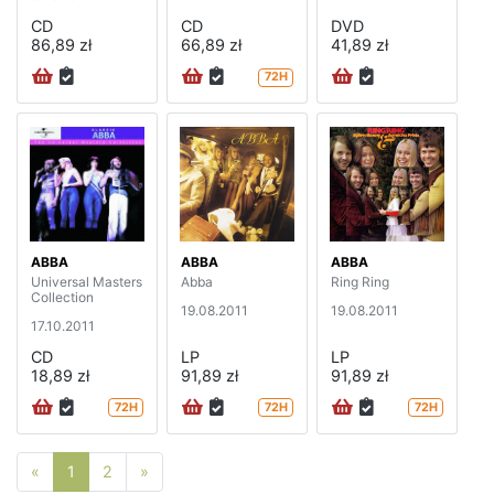
CD
CD
DVD
86,89 zł
66,89 zł
41,89 zł
72H
ABBA
ABBA
ABBA
Universal Masters
Abba
Ring Ring
Collection
19.08.2011
19.08.2011
17.10.2011
CD
LP
LP
18,89 zł
91,89 zł
91,89 zł
72H
72H
72H
Poprzednia strona
Następna strona
«
1
2
»