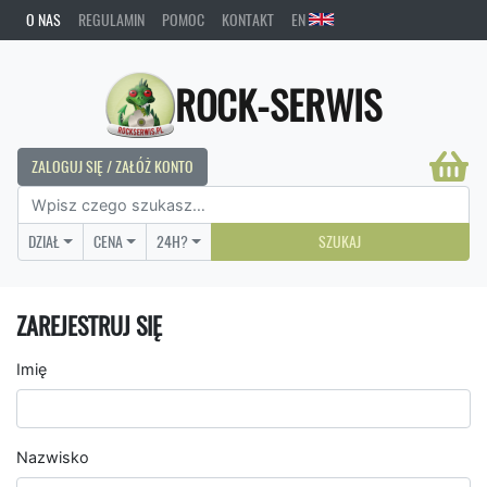
O NAS
REGULAMIN
POMOC
KONTAKT
EN
ROCK-SERWIS
ZALOGUJ SIĘ / ZAŁÓŻ KONTO
DZIAŁ
CENA
24H?
SZUKAJ
ZAREJESTRUJ SIĘ
Imię
Nazwisko