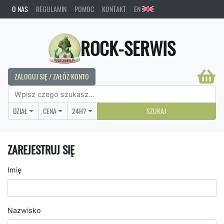
O NAS
REGULAMIN
POMOC
KONTAKT
EN
ROCK-SERWIS
ZALOGUJ SIĘ / ZAŁÓŻ KONTO
DZIAŁ
CENA
24H?
SZUKAJ
ZAREJESTRUJ SIĘ
Imię
Nazwisko