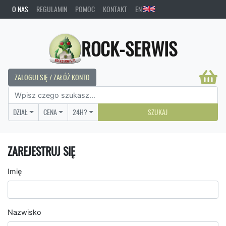
O NAS
REGULAMIN
POMOC
KONTAKT
EN
ROCK-SERWIS
ZALOGUJ SIĘ / ZAŁÓŻ KONTO
DZIAŁ
CENA
24H?
SZUKAJ
ZAREJESTRUJ SIĘ
Imię
Nazwisko